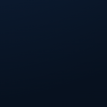
管理层更清楚地了解每一位球员的真实状况。作为国乒的总