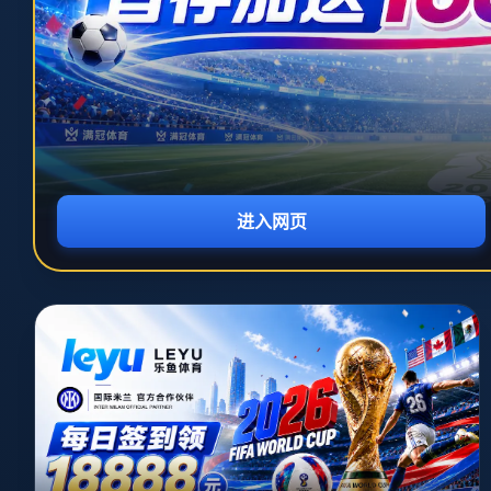
新闻中心
公司新闻
行业资讯