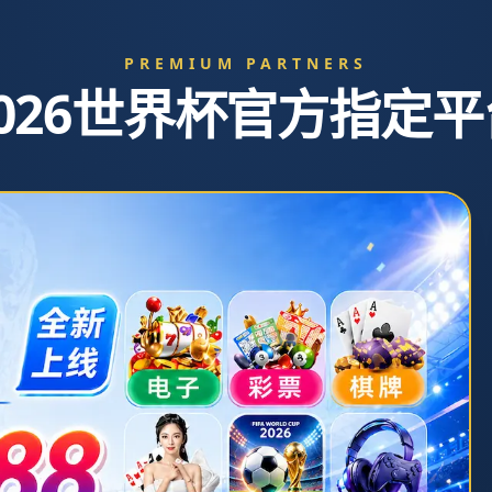
页
公司简介
产品中心
新闻中心