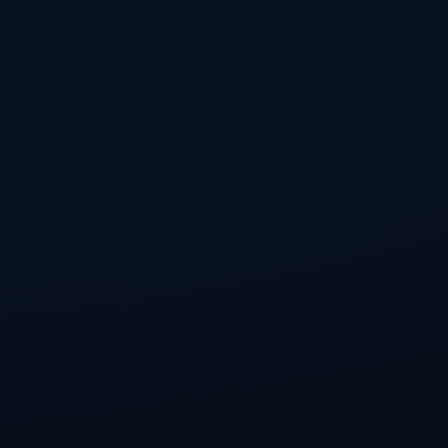
全球赛事中持续保持竞争力？