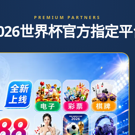
页
公司简介
产品中心
新闻中心