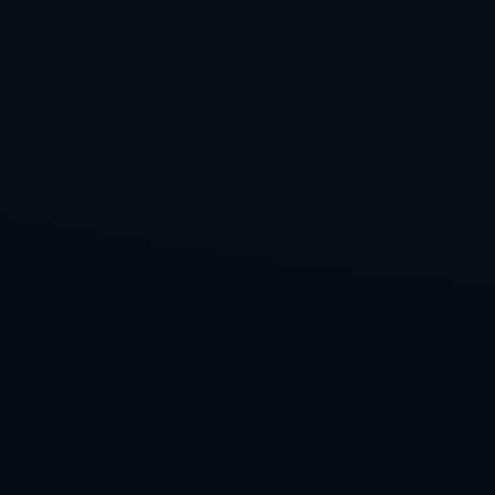
中国羽毛球始终注重多维度的选手培养。从体能储备到技术
手们提前适应高压环境***。这也是为何他们能在关键比赛
#### **2. 阵容的年轻化调整**
随着老一代选手的退役或状态下滑，国羽近年来加速了年
羽毛球队的重要支柱。这些选手不仅拥有良好的个人技术
#### **3. 注重体能与心理的双重提升**
为了应对赛场上不可预见的状况，国羽近年来更加注重选手
理素质的一次大考验。
### **案例分析：男单新星李某某的突出表现**
以男单选手李某某为例，他在对阵世界排名第六的日本选手
主动放缓节奏，加强网前控制，最终以21:15和21:1
### **马来西亚赛的意义：为后期赛事积累信心**
作为超级1000级赛事，马来西亚公开赛一直是各国选手