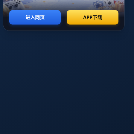
项目，国羽选手们均成功挺进八强。在这一国际强手云集的
次赛事中的亮点表现以及其背后的成功秘诀。
态**。例如，20岁的天才选手李某某在第二轮对阵日本前
人均以2:0的比分轻松拿下次轮比赛，为国羽女单保留了强
其中，男双组合张某/刘某的全面发挥令人印象深刻，他们
节奏，最终成功晋级八强。