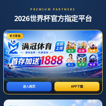
新闻中心
分类>>
鄭智踢到39歲成標桿 尹鴻博：我不想經歷降級.
2026-07-04T09:34:34+08:00
返回列表
**前言**