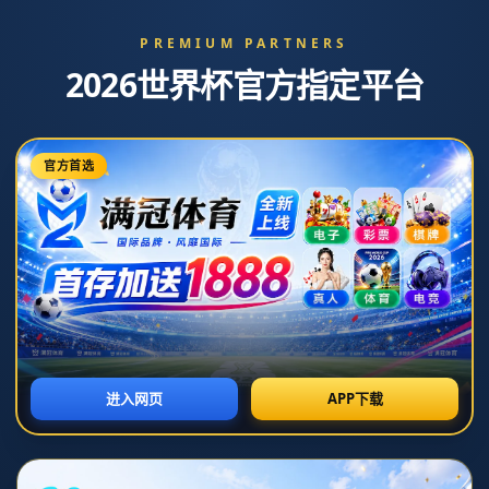
新闻中心
分类>>
尤文圖斯有意先租後買烏迪內斯球星薩馬爾季奇.
2026-07-04T09:34:34+08:00
返回列表
**尤文图斯有意先租後買烏迪內斯球星薩馬爾季奇**：這究竟意味着什