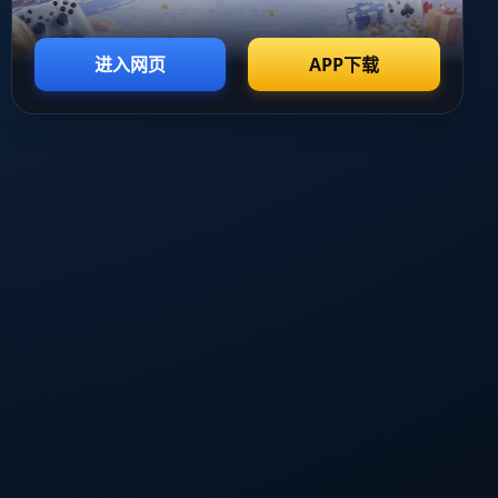
無情的十一連敗.
领上海队乘胜追击，实现了七连胜的壮举。与此同时，福建队