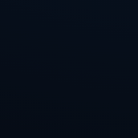
从开场就积极进攻，到关键时刻稳定军心，王哲林在攻防
作为一名全能型内线，王哲林近年来的球技有了全面的提
队的防线相形见绌。他在禁区的统治力更直接限制了对方反