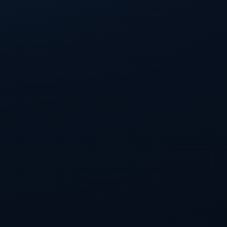
据不仅体现了他的高效输出，也直接奠定了整场比赛的节奏。