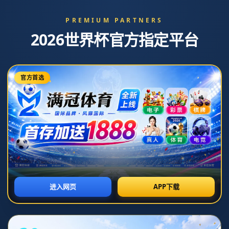
新闻中心
分类>>
大乐透预测-景天枫中43万今年2次擒二等 李君同中43万.
2026-07-04T09:34:34+08:00
返回列表
**前言**