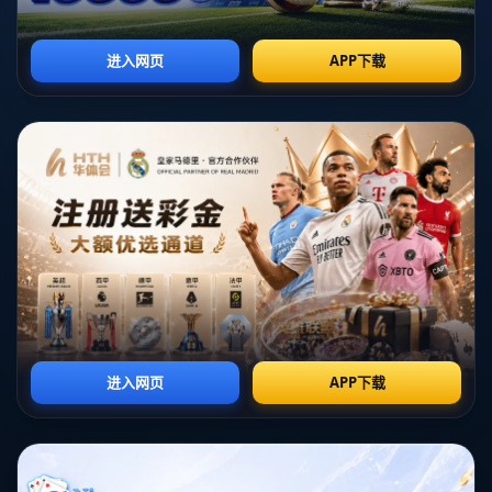
几率至关重要。景天枫每次购彩前，都会综合分析历史数据和趋势，
尽量避免盲目跟风。此外，他还运用了一些独特的数学模型和概率计
算方法，这使得他在选择号码时更具科学性和合理性。
与此类似，李君同样信奉理性购彩的重要性。他常在社交平台上分享
自己的选号心得，强调策略与心态的结合。有趣的是，李君指出，**心
态的调适对购彩的结果影响甚大**。保持一个良好的心态有助于理性分
析数据，而不是凭感性冲动随机下注。因此，更多的理智、更少的草
率决定，能为购彩者带来切实的收益。
**案例分析：景天枫与李君的成功法则**
景天枫的成功并不是孤立的，他在每次中奖后都总结出新的经验，帮
助他在下一次预测中更进一步。他曾提到，有一次他通过研究某一年
某个月的历史数据，发现了一组号码的重复出现频率异乎寻常。在进
一步分析之后，他大胆地选择了这个号码组合，最终成功中得大奖。