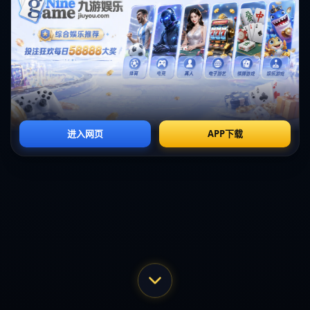
但却始终充满了希望与可能。希望他能继续保持这样的热情，在NBA
的辽阔舞台上绘就属于自己的精彩篇章。
上一篇：
中超第16輪長春亞泰vs武漢三鎮.
下一篇：
曼聯球迷準備好救心丸 奧納納承諾今年踢冒險足球.
Copyright 2024
Betway必威体育-官方平台-体育投注与精彩赛事，
尽在掌握
All Rights by
必威体育在线登录
导航
电话
客服
地图
搜索