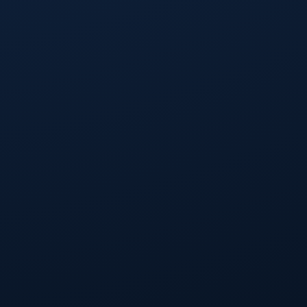
詬病，部分球迷認為球隊缺乏激情和創意，甚至偶爾顯得過
隆國門公開承諾，今年將奉獻“**冒險足球**”，一時間激起