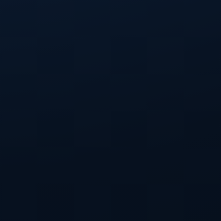
過去他在阿賈克斯以及國際米蘭的比賽中就多次展現出非同
組織者”，擁有著極強的腳下技術與視野。
面，這種高風險的風格也可能帶來失誤的代價，球迷因此戲