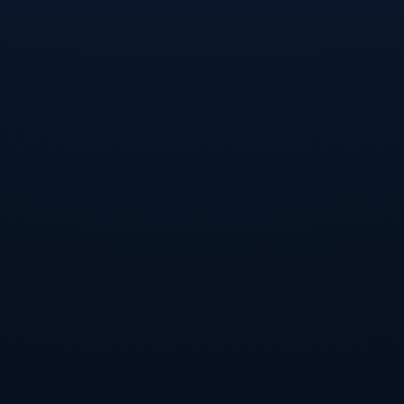
將，技術風格大膽獨特，敢於在高壓環境下做出極具風險的決策。例如，
織**”。有別於很多依靠清理式解圍的傳統門將，奧納納更像是一名“後場
這將可能改變球隊的進攻節奏，使得從後場發起的進攻更加流暢。另一方