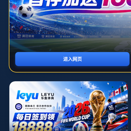
新闻中心
公司新闻
行业资讯