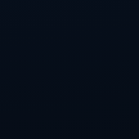
納納在禁區前嘗試控球過人、或者精準傳球給前場時，都是