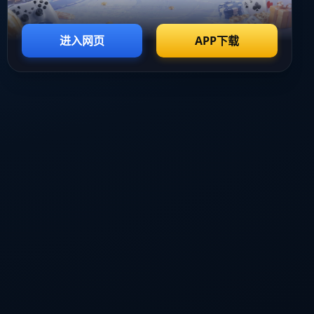
.
享受节日快乐的同时，保持健康的体重，成为了大家关注的
，还能提升整体代谢水平。选择合适的时间进行锻炼，比如
肪储存。
如跑步、游泳，能够增加心肺耐力；而力量训练如瑜伽、有
久性。
个健康的饮食心态**对控制体重十分重要。多摄入富含纤维
将节后体重波动过于放大，*积极面对体重管理的挑战*，