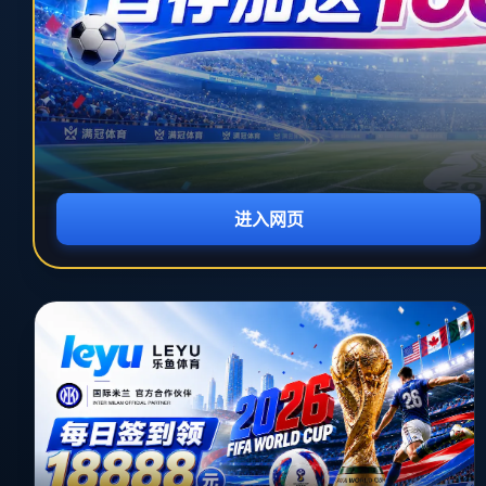
新闻中心
公司新闻
行业资讯