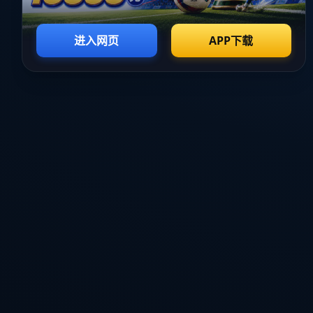
**节后轻松控体重，运动助力不发胖！【健康幸福过大年】*
春节是阖家团圆的好日子，也是美食诱惑满满的时节。许多
焦点。今天，我们就来分享一些能够在节后轻松控体重的
**合理规划运动时间**
首先，想要在节后保持稳定的体重，规划一个合理的运动时
早晨或晚上，可以根据个人的生活习惯灵活安排。 **保持
**混合训练效果更佳**
专注于单一的运动方式可能会让人感到枯燥，进而减少坚持
氧操等，可以帮助塑造线条，使身体更加匀称。这样的**
**节后心理调整**
节后不仅是身体恢复的关键期，也是心理调整的好时机。节
的食物和优质蛋白质，少食高脂肪、高糖分的食物，不仅可
才更容易坚持下去。