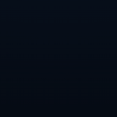
通过本场比赛，罗马再一次展示了他们对意大利杯冠军的渴望。从**穆
里尼奥的排兵布阵**可以看出，即便是面对相对实力较弱的莱切，他依
然不敢掉以轻心，力保晋级的重要性。自从穆帅接手罗马以来，这支
球队的心气和士气明显提升。在他带领下，球队上赛季赢得了欧协联
冠军，这让球迷们对本赛季争夺意大利杯充满希望。
总体来看，罗马在这场比赛中的表现无疑令人满意。不论是从**亚伯拉
罕的核心作用**，还是肖穆罗多夫的神兵效应，再到球队整体防守的稳
固，他们都在朝着一个更加成熟和稳定的方向迈进。对于穆里尼奥来
说，这场胜利不仅为他们近期的良好状态画上了延续的句号，更为接
下来更艰难的比赛奠定了信心和基础。