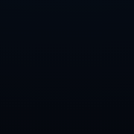
上一篇：
今天之前庫裏在對陣火箭的最後一節至少得了8分，而今
天他僅僅得了3分，真實命中率也驟降到38%.
下一篇：
节后轻松控体重，运动助力不发胖！【健康幸福过大年】
（38）.
Copyright 2024
Betway必威体育-官方平台-体育投注与精彩赛事，