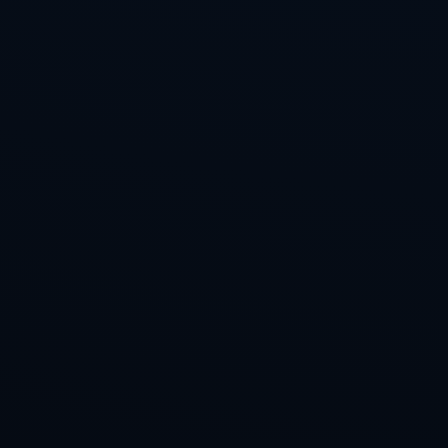
第一个命题是 稳定与爆发如何平衡。绿军强调的是整体均
有超级内线的基础上，增加了一个爆发点极高的外线核心
第二个命题是 战术体系与球星个人能力谁更优先。当对阵
究 当每一次掩护路线都被提前预判 体系还能否优雅运转
防守的一条捷径。
从这个角度看，双探花与利拉德代表的是两种不同的球队建
而是在提醒所有东部争冠球队：只有当体系与球星能力两者
小结式延展 从一场失利和一场胜利看未来走向
回到最直观的感受：双探花状态不佳，绿军不敌猛龙，短期
轴，这两场看似普通的常规赛，其实都像是对未来季后赛
对绿军来说，这场失利是一次提醒——仅仅依靠双探花的爆
实：利拉德的加盟不是数据层面的华丽加法，而是关键局势