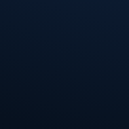
利拉德的30分不仅是数据 更是一种体系声明
与绿军形成鲜明对比的是，雄鹿在面对魔术时展示出的则是
及在新体系中逐渐找到的舒适区。当利拉德找到外线投射与
过去的雄鹿极度依赖字母哥在转换进攻与禁区终结上的冲击
择：高位挡拆后的超远三分，借掩护后的小打大单挑，或者
更关键的是，利拉德在末节的得分模式与心理稳定性，为
冷静处理找到最佳出手机会。这种掌控感，在季后赛系列
东部格局 对比中的差距与潜在调整方向
如果横向对比“绿军双探花状态不佳不敌猛龙”和“利拉德砍
在走两条不同的路。
绿军的优势在于阵容深度与防守多样性，他们可以用多名
风险。相对应的调整方向可能包括：
一是增加战术层面的“第二方案”，例如在双探花被重点照
二是鼓励角色球员主动承担出手责任，降低塔图姆和布朗的
三是教练组在关键阶段敢于调整轮换，当双探花明显手感