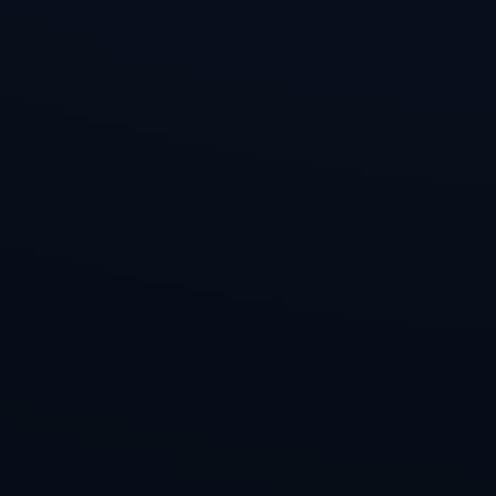
相比之下，雄鹿通过利拉德这类持球核心的爆发，强化的是
启节奏。这种模式的潜在问题在于 防守端需要其他人补偿
案例视角 两场比赛映照出的季后赛命题
从案例分析角度来看，绿军输给猛龙与雄鹿击败魔术，实