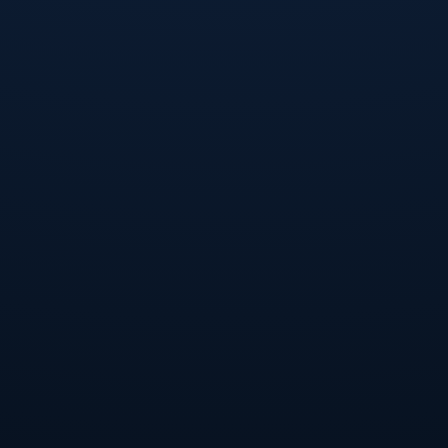
一种截然不同的进攻气质。利拉德砍下30分看起来是习以为常的数据，
突破造犯规之间的平衡 雄鹿的进攻上限被大幅拉高。
力，一旦对手在阵地战中成功“筑墙”，球队就容易陷入进攻停滞。如今
通过持球吸引包夹再分球给底角射手。这是一种更“季后赛友好型”的进攻
雄鹿提供了另一种维度的保障。当对手紧咬比分、节奏趋于胶着时，雄鹿
赛中往往能决定一支球队的下限有多高。
30分雄鹿击败魔术”这两场比赛，就会发现一个耐人寻味的结论——凯尔
锋线轮番限制对方核心，也能在不同对手面前调整防守策略。一旦进攻端
顾时，更多通过高位策应、反跑战术为角色球员制造轻松得分机会，让对
持球时间，使他们在无球端发挥更强的终结威胁，类似某些成熟体系中“持
不佳时，利用防守与转换进攻迅速改节奏，而不是在半场攻坚中一味等待