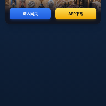
双探花状态不佳绿军不敌猛龙 利拉德砍30分雄鹿击败魔术
2026-07-04T09:34:34+08:00
返回列表
之战
的状态波动时，这往往不只是一场常规赛失利那么简单。绿军双探花状态
格局正在发生的微妙变化——谁能在关键夜晚打出稳定的明星级发挥 谁
双探花”——塔图姆和布朗——在攻防两端的全面统治力。然而在对阵猛
，让塔图姆频繁在高位拿球却难以形成高质量出手机会，布朗在中距离与
架完整但缺乏杀招的球队。
暴露出依赖单打的结构性问题。当外线投篮接连打铁，挡拆后的二次转移
支球队带有一种“只等双探花接管比赛”的潜在依赖心理。这在常规赛可能
表现非常具有“研究价值”。通过频繁的错位换防和弱侧协防提前收缩，
速反击 他们在阵地战中的优势就会被明显削弱。
军时都会尝试做同样的事情：用身体对抗消耗塔图姆的体能，用协防夹击
遍”季后赛对手的防守方案，而绿军的应对显然并不算成功。