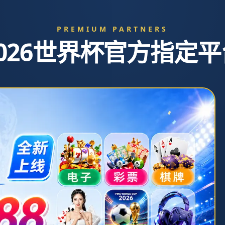
页
公司简介
产品中心
新闻中心