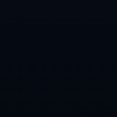
术路线
，像雄鹿那样，将利拉德的持球威胁和字母哥的篮下统治力整
合为稳定的进攻支点，而不是简单叠加天赋；其二是建立可复制的比
赛模型——每场比赛都依靠相似的框架去执行，而不是靠个别球员临
时发挥去“赌运气”。
其三则是重视心理与文化建设。连胜会放大积极因素 连败会放大消极
因素，球队管理层和教练组需要在趋势形成之初就做出调整: 当看到体
系成型时，要鼓励球员在细节上进一步打磨；当连败苗头出现时，则
要及时通过轮换变化、战术调整和沟通机制来阻断负面情绪的蔓延。
否则，一支在纸面实力上并不差的队伍，也可能在漫长赛季中就此迷
失方向。
前的延伸 利拉德与公牛未来的不同想象
随着赛季深入，利拉德这种
高效得分加组织串联
的比赛模式，一旦持
续稳定，很可能将雄鹿推向东部更高的平台。而对公牛而言，击败奇
才只是短暂的喘息，真正要走出12连败阴影，必须在阵容构建与战术
理念上做出更彻底的调整。利拉德37分12助攻助雄鹿豪取5连胜 公牛
击败奇才惨遭12连败，这样的对比并非偶然，它折射出的是一支争冠
级球队与一支迷惘球队在
方向感、执行力与心理韧性
上的深刻差异，
也为整个联盟提供了一面清晰的镜子。
上一篇：
切尔西官方：与主教练马雷斯卡解除合作关系
下一篇：
WTT总决赛：林诗栋4-0完胜梁靖崑，挺进男单八强