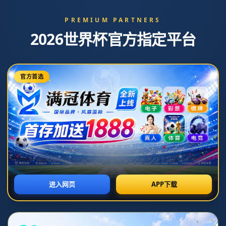
新闻中心
分类>>
利拉德37分12助攻助雄鹿豪取5连胜 公牛击败奇才惨遭12连
败
2026-07-04T09:34:34+08:00
返回列表