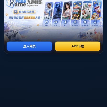
友，这种进退有度的处理方式，才是雄鹿5连胜背后最关键的气质升
级。
雄鹿5连胜的背后 体系磨合正在成形
相比单场的高光数据，5连胜更能说明问题。赛季初外界对雄鹿存在不
少质疑，尤其是关于
利拉德与字母哥的兼容性
。一位需要球权发起进
攻的后卫，搭配一个同样需要大量持球冲击篮筐的内线核心，如何共
存一度被认为是潜在隐患。但随着连胜的延续可以看出，雄鹿在进攻
端逐渐找到了几个稳定模式：其一是利拉德主导的大量挡拆，让字母
哥成为最具威胁的顺下点，既保留其冲击力，又降低了他在外线处理
球的负担；其二是当利拉德遭遇延误或提前夹击时，球队已经开始在
弱侧设计更多
低位策应
和弱侧切入，让角色球员不再只是“站着等球”的
定点投手。
防守端的提升同样不容忽视。虽然利拉德并非以防守见长，但当球队
形成连胜氛围时，整体的
轮转强度与补防意识
都会随之上升。一旦进
攻更加流畅，球队在防守端的回防质量也会提升，减少了转换防守的
被动。5连胜代表的不只是连续战胜对手，更是球队内部对新体系逐渐
建立起的信任感，当球员们相信“按这个方式打可以赢球”时，他们在细
节执行上的专注度就会得到放大。
公牛止住奇才却止不住自己 12连败的心理与结构困局
另一边，公牛虽然击败了奇才，却仍被评价为“惨遭12连败”的代表，这
种看似矛盾的描述，指向的是一支球队在更长时间维度上的失控状
态。单场胜利无法掩盖长期连败所暴露的结构性问题。在公牛身上，