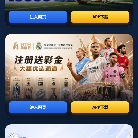
利拉德砍下37分并送出12次助攻，看似是习以为常的超级后卫剧本，
但放在雄鹿目前的背景下，这场表现却有着更强的象征意义。来到一
支拥有字母哥的争冠队伍，他已经不再是那个在开拓者时期无限开火
权的“孤胆英雄”，而是必须在
个人进攻与团队驱动
之间找到平衡的控场
者。这场比赛里，得分体现了他依旧具备顶级杀伤力，助攻则反映出
他对球队节奏和队友状态的精准把握。尤其是在关键回合，他通过挡
拆后中距离跳投与外线三分的组合，既缓解了字母哥在禁区的压力，
又拉开了整体空间，让雄鹿的进攻显得更加立体。
更重要的是，利拉德的
12次助攻并非“刷数据”式的横传
，而是通过牵
制防守吸引包夹后，果断找到底角射手和顺下内线，这种高质量决策
直接提升了全队的进攻效率。当球队在第四节需要稳定局面时，他既
敢于站出来投那些最困难的球，也愿意在对手重点夹击时选择信任队