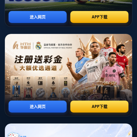
丢球之后，曼联才算真正被打醒，前场三叉戟开始用速度和个人能力
回击。第20分钟，曼联右路打出经典的内切配合，边锋持球吸引两人
防守后分到肋部，插上的中场不做停顿直接斜传禁区后点，埋伏在那
里的是中锋，他抢在后卫解围前用一记势大力沉的推射扳平比分，1-
1。这个进球体现出曼联进攻端一旦提速，依然具备极强的杀伤力：无
球跑动、传切时机与中锋门前嗅觉多点开花，让伯恩茅斯的防线显得
被动而慌乱。
然而主队进攻端的灵光，并没能掩盖后防端的持续低迷。第28分钟，
伯恩茅斯再次通过简单直接的长传冲吊撕开曼联防线，一记从后场启
动的直传穿透了曼联高位防线，边路球员反越位成功杀入禁区，面对
门将冷静横敲中路，跟进的前锋轻松推射空门得手，比分变成1-2。仅
仅十几分钟后，伯恩茅斯在角球中又一次找到机会，后点的高点争抢
成功，头球攻门被门将勉强托出，禁区内无人盯防的补射球员补射入
网，曼联一度1-3落后，整个老特拉福德陷入一片低声嘀咕。
局面看上去摇摇欲坠，曼联却在混乱之中展现出顽强的一面。半场结
束前，主队发动一波压迫反击，前场抢断成功后迅速渗透，中路小范
围二过一配合撕开伯恩茅斯的防守，一脚穿透性直塞找到禁区内的插
上球员，他在背身护球转身的一瞬间闪出射门空当，低射钻入球门远
角。2-3，曼联重新燃起希望，这个进球极大提振了球队士气，也为下
半场的绝地反击埋下伏笔。
易边再战，进球大戏远未结束，节奏甚至比上半场更加疯狂。曼联下
半场明显加强了边路攻势和对二点球的争夺，中场线整体前压，试图