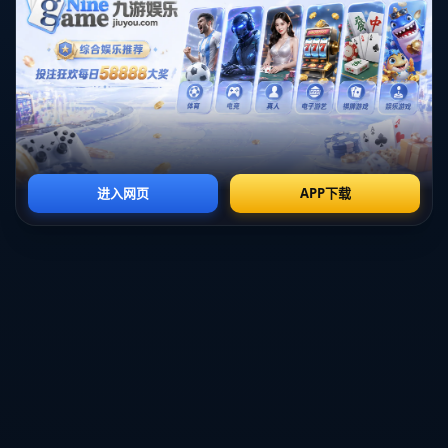
用连续攻势压垮对手。第55分钟，老特拉福德迎来震耳欲聋的欢呼：
曼联在对方禁区前沿获得任意球机会，主罚球员并未选择直接打门，
而是稍作战术配合，短传给插上的队友，对方轻轻一拨，将防线整体
牵动，紧接着一脚精准挑传越过防线，禁区中路的前场核心胸部停球
凌空抽射，皮球击中横梁下沿弹入网窝，比分被扳成3-3。这是一个极
具观赏性的进球，技术含量、战术设计与个人能力完美结合，让人看
到曼联在进攻端仍具备令人信服的创造力。
然而足球比赛从来都不会只按一方的剧本进行。伯恩茅斯并未因两球