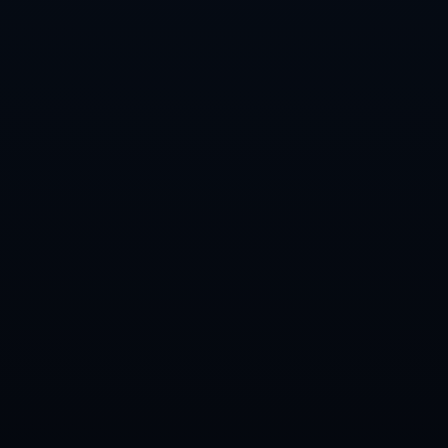
分钟内打出极具观赏性的配合，高速冲击、个人突破和远射能力让任
何防线都不敢掉以轻心；但后防端的不稳定，让球队难以把优势转化
为绝对胜势，也让每一场原本可以拿下的比赛充满变数。而对于伯恩
茅斯而言，这一分弥足珍贵，他们在梦剧场敢于压出来踢、不死守、
不保守，三度领先、四次破门，展现出小球队面对传统豪门时的勇气
与执行力。或许从积分榜上看，这场平局的意义有限，但从比赛内容
而言，这无疑是本赛季最精彩、最疯狂的对攻大战之一。
上一篇：
历史战绩碾压！多特对弗赖堡豪取7连胜，每场至
下一篇：
英超绝平！狂轰8球！主场又丢分，曼联主帅创下队史最
低