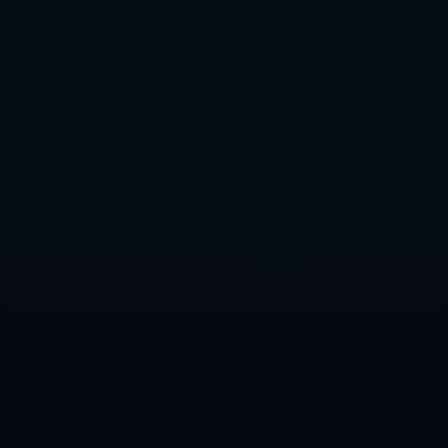
从更长远的视角看，巴尔德·佩尼亚斯的崛起与进入欧冠名单，折射出
皇马在阵容构建思路上的延续性——一方面持续引进成名球星保持战
斗力，另一方面也从青训与年轻市场中挖掘、培养潜力股，力争在每
一个关键位置上提前完成“无缝衔接”。左后卫一直被认为是现代足球中
兼具攻防、多跑动和巨大战术价值的位置，皇马希望在未来数年中拥
有一位可以长期信任、不断提高的左后卫人选，而让一名19岁小将提
前接触欧冠正是这一布局的一环。
本周欧冠比赛的临近，让外界的目光纷纷投向这位年轻的左后卫。他
是否会迎来在皇马一线队的正式首秀，是否能在短暂出场时间内展现
自己的特点，暂时仍未知晓。但可以肯定的是，这一次入选大名单本
身，已为他打开了通往更高舞台的大门。对于任何一名年轻球员而
言，从训练营一步步走到欧冠赛场边线，这不仅是荣誉，更是一种责
任与挑战的开始。接下来，巴尔德·佩尼亚斯能否抓住在皇马的机会，
真正站稳脚跟，将由他在训练和大赛中的表现来给出答案。