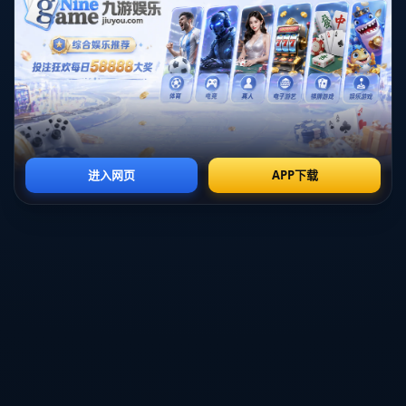
卫位置到中场、前场陆续完成了世代交替，如今在边后卫这个对现代
足球战术极其重要的位置上，开始尝试让新生代加入竞争，同样顺理
成章。对于巴尔德·佩尼亚斯个人而言，哪怕只是坐在欧冠替补席上，
感受伯纳乌或客场的气氛、熟悉比赛流程、在最顶级对抗的边缘观
察，将是难得的经历。
从青训背景来看，巴尔德·佩尼亚斯在少年时期就被视为左路潜力股，
拥有出色的体能基础和对球场空间的敏感度。他在青年队时期多次被
安排对位速度型边锋，逐渐练就了身体对抗与精准卡位结合的防守风
格。他在短传配合和从后场发起进攻方面也得到教练组的重点培养，
力求让他在未来能够胜任现代足球对边后卫“半个中场、半个边锋”的综
合要求。多名曾带过他的青年队教练表示，巴尔德具有较强的自律性
和学习能力，赛后会主动观看录像回放并与教练讨论位置细节，这种
职业态度被视为他快速成长的重要保障。