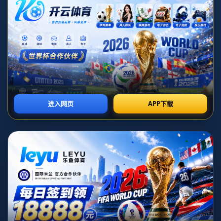
阿提哈德球场又一次见证了疯狂之夜。英超第×轮，曼城主场迎战水晶
宫，一场原本被视作“流程战”的对决，却因为一个人的神迹而变得意义
非凡——埃尔林·哈兰德用一次近乎教科书式的“屠城”表演，完成大四
喜，不仅率队横扫对手，更是在数据层面追平了梅西曾经缔造的进球
神迹，让整个欧洲足坛为之震动，也让原本看似明朗的英超争冠格局
陡然生变。