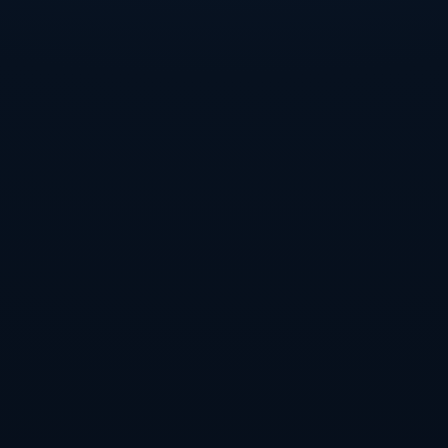
而对曼城来说，这场横扫水晶宫的胜利，意义远不止三分那么简单。
此前几个赛季，曼城往往在冬歇期前后迎来状态小波动，本赛季在多