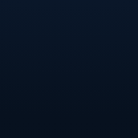
拼搏精神被广大球迷所熟知。瑞昌队的单打选手在本赛季多次击败强敌，展
保持着优异的胜率。
岛队**以其坚实的后防和迅速的反击而闻名，他们通常会在开局时就施加