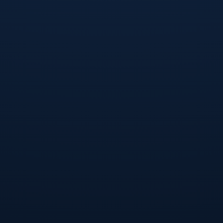
体实力以及球员们出色的发挥，以小组头名的成绩进入决赛。青岛队的优势
赫赫战功。