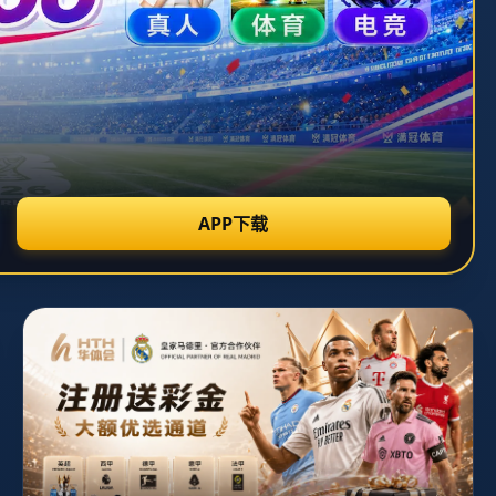
新闻中心
[羽毛球]羽超联赛总决赛决赛：青岛VS瑞昌.
2026-07-04T09:34:34+08:00
返回列表
*
的魅力和高水平的竞技对抗，吸引着成千上万的球迷。今年的总决赛成为了人们
坛盛事中，到底哪支队伍能笑到最后呢？