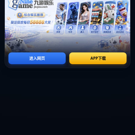
上一篇：
英超2月最佳球員：曼聯“太子”拉什福德蟬聯月最佳！4場5
球狀態不能再好！.
下一篇：
视频丨迫不及待想看《哪吒3》！《花木兰》导演在线催
更.