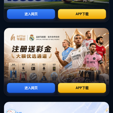
分析这一情况，我们需要从几个方面来看：**心理因素、战术安排以及
对手特点**。首先，心理因素在高水平比赛中往往起着不容忽视的作
用。每当一名球员多次面对同一支球队而未能有出色表现时，这种压
力可能在无形中影响他们的心理状态，进而影响实际发挥。
接下来，从战术的角度看，拉斯帕尔马斯可能采取针对性的防守策
略，**锁死莱万多夫斯基的跑位路线和射门空间**。这就需要球队中其
他球员站出来分担压力，为莱万制造更多机会。尽管他的个人能力足
以应对大多数防守，但当整场比赛都围绕着限制他进行布置，难免会
对他的表现造成影响。
再者，拉斯帕尔马斯这支球队自身也有其独特的属性。他们常常以**顽
强的防守和快速反击**闻名。这种风格很可能与莱万多夫斯基习惯的进
攻方式相克制。在这种情况下，他需要更加灵活地调整自己的节奏，
为队友创造得分机会，同时寻找合适的射门机会。
作为对比，我们可以看到莱万在对阵其他球队时的表现，例如他对阵
皇马和巴塞罗那时的精彩发挥。他多次在关键比赛中进球，通过**出色
的跑位和精确的射门**，将球队带向胜利。这表明，当他能够有效地适
应对手的防守策略时，仍然可以发挥出色。
然而，这一谜题的背后，或许更加强调了足球这项运动中所包含的**不
确定性和挑战性**。即使是优秀如莱万多夫斯基，也在不断地适应和挑
战新的局面。在每场比赛中，没有绝对的胜利者，只有不断追求卓越
与突破自我的球员。