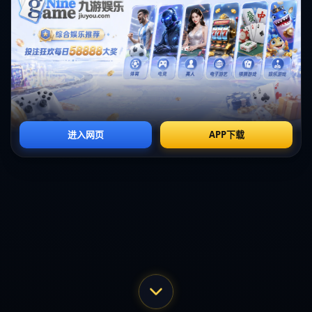
他能夠再次在足球舞台上書寫新的傳奇。
上一篇：
【足球】周日010英超联赛推荐：热刺VS曼联.
下一篇：
青岛德比握手言和！海牛2-2西海岸 马特乌斯双响席尔瓦
世界波.
Copyright 2024
Betway必威体育-官方平台-体育投注与精彩赛事，
尽在掌握
All Rights by
必威体育在线登录