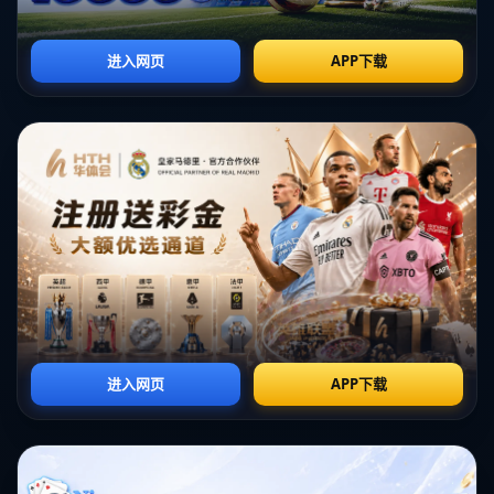
型並非偶然，而是經過深思熟慮的選擇。** 有專家指出，鄭智的教練
生涯極具潛力，尤其是在他深入了解球隊內部運作、熟悉中國足球賽
事的背景下，他的上位更是水到渠成。
**廣州隊的戰略選擇**
廣州隊之所以選擇鄭智作為執行主教練，無疑是看中了他在球隊中的
重要影響力。*任命鄭智這一決策不僅是對他個人能力的肯定，更是廣
州隊未來發展的戰略舉措。* 在中超聯賽競爭日益激烈的大環境下，廣
州隊希望藉由鄭智的領導，重新樹立自己的競技高度。
事實上，廣州隊是一支擁有光輝歷史的球隊，但近年來成績有所波
動。**鄭智的加入，有望為球隊注入新的活力和競爭力。** 據悉，他將
在訓練中強化球員的戰術配合和人員調度，提升球隊的整體實力。
**成功案例分析**
鄭智並不是唯一一位從球員成功轉型為教練的案例。*比如前英格蘭國
腳史蒂芬·杰拉德，他在成為蘇超的格拉斯哥流浪者教練後，迅速帶領
球隊奪冠。* **這樣的案例同樣展現了傳奇球員在球員時期所累積的豐
富經驗，對於轉型教練後的巨大助力。**
在全面了解了球隊的優劣勢後，鄭智計劃調整廣州隊的戰術陣型，以
快速適應不同對手的風格。他還計畫強化球員的體能訓練，確保在比
賽中始終保持高度競爭狀態。*這樣的策略調整，無疑是為了讓廣州隊
在中超聯賽和足協杯中脫穎而出。*
**結語：前路漫漫，攜手共進**
對鄭智和廣州隊來說，這是一個全新的開始。作為執行主教練，鄭智
將肩負起帶領球隊重新走向巔峰的重任。球迷們對他寄予厚望，期待