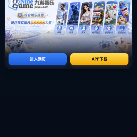
错空间的情况下，**精心规划和严格执行**是取胜的法宝。
**球员角色与心理准备**
要实现完美战术，每位球员的角色认知必不可少。教练组需根据球员
特长进行定位，确保每位选手都能发挥最大效能。此外，心理准备与
调适也不可忽略。球员在比赛中要有足够的心理韧性，以应对突发情
况。面对预料之外的状况，保持冷静，进行果断判断，是减少失误的
有效途径。
**总结思考**
综上所述，国足在中关之战中采取无容错打法是一种必然选择。通过**
严谨防守和策略性进攻**，并注重球员的角色分配与心理调适，国足必