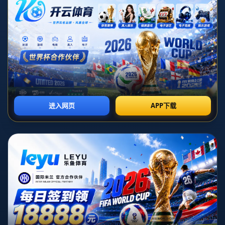
近日，一則重磅消息震撼了中國籃球界：知名籃球運動員與中國籃球
協會主席**姚明正式卸任**，由郭振明接棒出任新任主席。這一重大變
動不僅引發了廣泛關注，也使得籃球愛好者對中國籃球未來的發展充
滿期待。姚明的卸任標誌著中國籃球一個時代的結束，而郭振明的上
任也預示著全新的篇章。
### **姚明的傳奇時刻與籃協貢獻**
姚明從球員到籃協主席的轉變，堪稱中國籃球的里程碑。在NBA效力
期間，姚明以其精湛技藝和超凡體魄成為國際籃壇的旗幟性人物。而
在出任中國籃協主席後，姚明更是將自己的領導力與國際視野帶入中
國籃球。他上任後大力推動CBA聯賽改革，完善聯賽制度，使賽事質
量與觀賞性節節攀升。