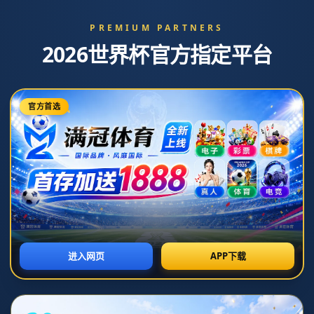
新闻中心
分类>>
姚明卸任 郭振明當選新任中國籃協主席.
2026-07-04T09:34:34+08:00
返回列表
**姚明卸任 郭振明當選新任中國籃協主席：中國籃球的新時代啟幕**