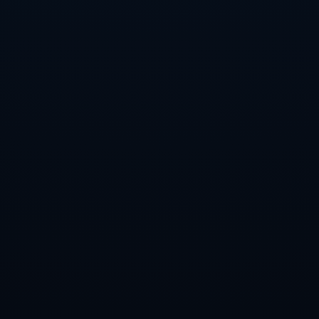
位。與他經常被拿來比較的對象——切爾西的恩戈洛·坎特相比，雖然
後者更年輕，市場價值一度超過5000萬歐元，但在技術穩定性與榮譽
積累方面，莫德里奇已經超越了他的同時代競爭者。
另一個值得對比的是曾在巴薩風靡一時的伊涅斯塔。兩人都以掌控比
賽節奏聞名，伊涅斯塔是巴薩夢三隊的中場靈魂，而莫德里奇則是皇
馬“歐冠三連冠”的締造者。與伊涅斯塔相比，莫德里奇的職業生涯跨度
更長且狀態保持得更為出色，市場價值的相對穩定也因此成為他的又
一優勢。
---
總而言之，莫德里奇的身價是一個既體現市場規則，又包含不可量化