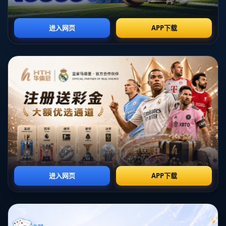
串聯起球隊的進攻與防守，成為當之無愧的節拍器。他以非凡的視
野、精準的傳球和無與倫比的控球能力，贏得了人們對他的掌聲與尊
重。
過去幾年，可以看到莫德里奇在多場重要賽事中打出了令人驚嘆的水
準。例如，2018年的歐冠決賽中，他的準確調度助力皇馬成功奪冠。
同年，他還帶領克羅地亞隊首次進入了世界杯決賽，並榮膺金球獎。
這些榮譽為他的身價和市場價值奠定了堅實基礎。
---
## **莫德里奇身價的波動：市場與年齡的雙面影響**
如今，雖然莫德里奇的球技依然可圈可點，但不可否認的是，他的身
價已經受年齡影響開始走緩。根據權威足球數據網站Transfermarkt的
統計，莫德里奇在巔峰時期的市場身價達到了超過**7500萬歐元**的高
峰，這一數字代表了當時頂級中場能達到的最頂尖價值。然而，隨著
年齡數字的增大，他的官方市場價值也下降至目前的約**1000萬歐元**
左右。
但是，我們需要注意到，這樣的下滑更多是年齡與市場機制的結果，
並不完全意味着他在球場上的價值減退。對於皇馬而言，莫德里奇的
戰術價值和不可替代性遠遠超過了市場評估的標價。考慮到皇馬的歷
史定位和球隊的需求，他作為老將的作用仍然至關重要。
---