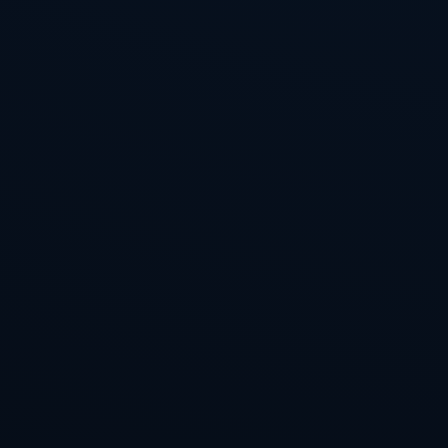
像武磊这样的“双向交流案例”或将成为中国足球未来的重
既能带动国内足球水平发展，也能给新一代球员树立榜样