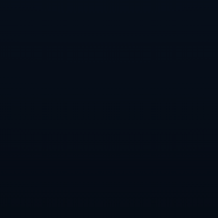
中国足球提供了一次深入反思的契机。*球迷们期待，武磊可以在未来的赛