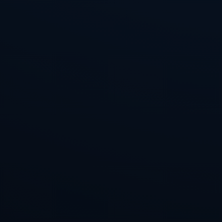
正是这些能力的“组合技”，让青少年选手们在赛场上不断
### **赛场故事：拼搏是一种信仰**
在去年的赛事中，有一名年仅13岁的小选手刘晨以“黑马”
逆袭为赛场新星。教练回忆道：“他真正做到了眼疾手快，
**比赛中的成长不仅是技术上的进步，更是心理上的突破
### **技术与战术如何备战？**