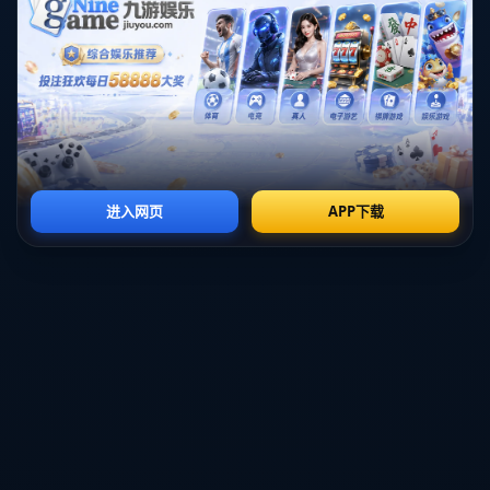
作為曼聯名宿，內維爾一方面保持著對足球的理性觀察，另一方面作
為「紅魔代言人」，他也不得不直視曼聯和利物浦競爭中的處境。反
觀曼聯，近幾年的執教變更和管理層決策被批評得體無完膚。在克洛
普為利物浦打造了一支幾乎滴水不漏的團隊時，曼聯卻為重建付出了
反復測試的代價。
這種差距在數據上顯而易見。根據統計，利物浦在2019到2020賽季的
英超勝率高達82.5%，而曼聯則在同期徘徊於60%左右。**這樣的實力
差距**，即使對於像內維爾這類足球界的「老油條」，也不得不心服口
服。
而另一方面，內維爾的言論也揭示了一個值得深思的現象：英超競爭
環境正變得越發不平衡。財務聯賽中，曼城、利物浦這類資本運作出
色的俱樂部已經占據極大優勢，而傳統豪門如果無法及時調整決策及
執行，無疑將更深陷入追趕局面。
### **競爭的無奈與希望：未來的利物浦與曼聯**