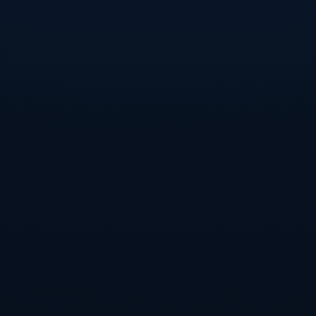
顶级球员，但洛迪的缺席暴露出了球队在某些关键位置上的不足。瓜迪奥拉
否迅速适应并发挥作用，将是比赛的关键。
一名防守型球员，他在进攻端的贡献同样不可忽视。他的存在使得曼城能够
他更难针对利物浦的特点进行有针对性的布置。