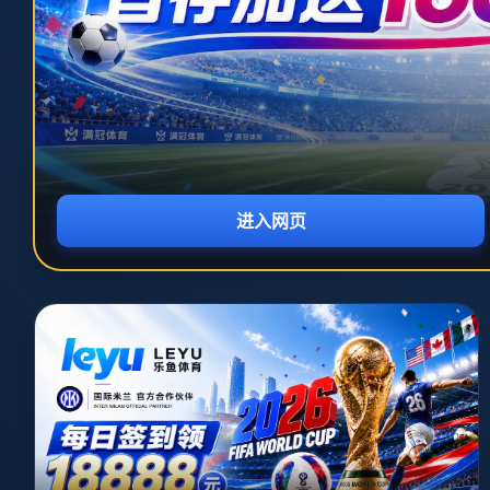
新闻中心
公司新闻
行业资讯