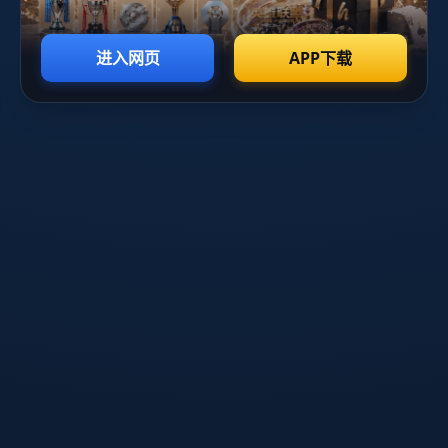
英超｜曼城沒有洛迪滿盤落索 哥帥遇三大問題鬥利物浦前難拆解
2026-07-04T09:34:34+08:00
返回列表
，随着与利物浦关键比赛的临近，瓜迪奥拉的球队却因洛迪的缺阵而陷入
的三大问题，有助于理解洛迪缺席所带来的深远影响。
量，其防守能力无可替代。他在后防线上的出色表现，使得曼城的防守体系
或许不得不重新调整阵容，尝试通过新人或替补来弥补这一空缺。**这