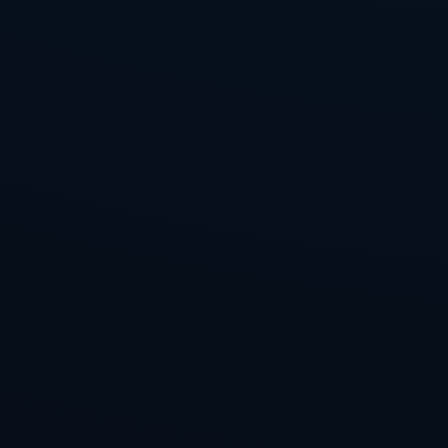
从战略角度来看，瓜迪奥拉在这场比赛中需要依靠其他球员
上的整合与稳定。