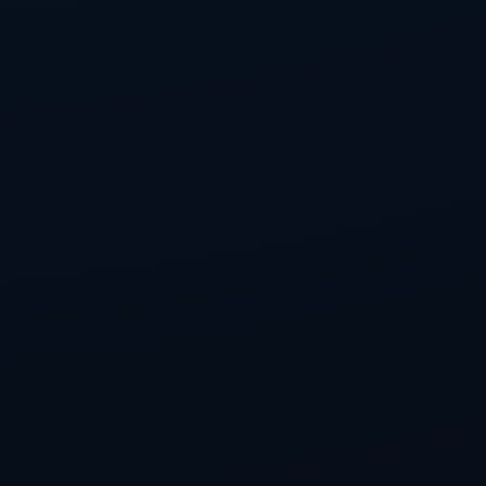
的转折点**，他们需要承担更多的责任，以确保球队在防守