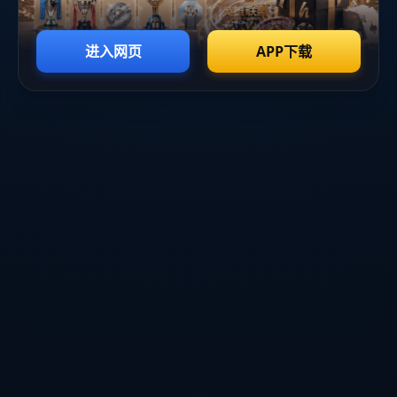
西甲第6輪赫塔菲1-2馬德裏競技 蘇亞雷斯梅開二度+絕殺.
2026-07-04T09:34:34+08:00
返回列表
技**展开了一场令人难忘的较量。此役不仅展现了苏亚雷斯的精湛球技，
球迷欢呼雀跃。本文将带您深入解析这一精彩赛事，探讨马竞的制胜策略
动，他们试图控制比赛节奏，并在上半场率先进球。在主场球迷的热情支持
菲的防线开始感受到愈发强大的压力。
制，并尝试通过快速反击寻找机会。果不其然，苏亚雷斯在比赛的关键时刻展
队，还进一步削弱了赫塔菲的士气。
的神奇表演**再次属于苏亚雷斯。当比赛行将结束时，苏亚雷斯接到队友
当天比赛最为经典的瞬间。
了球队的士气和信心，尤其是帮助球队在积分榜上争取有利位置。此外，
贵的积分。
是个体的成功，更是**马竞**全队战术执行力的体现。他们在中场调整后
*的胜利并非偶然。通过巧妙的战术、球员之间的默契配合以及苏亚雷斯的个
赛季增添了新的看点。