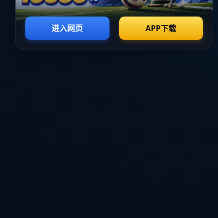
在西甲联赛第6轮的激烈对决中，*赫塔菲*与**马德里竞
声，苏亚雷斯的梅开二度，尤其是那个绝杀进球，让所有
在赫塔菲的主场，比赛伊始，**赫塔菲**便显得积极主
优势并未能保持太久，面对强大的**马德里竞技**，赫塔
中场休息后，**马德里竞技**调整了战术，加强了中场控
区内冷静施射，将比分扳平。这一进球不仅鼓舞了马竞全
随着比赛进入尾声，双方都希望能全取三分。**最后时刻
度的头球绝杀。这粒进球不仅让马竞反超比分，也成为了
这样的胜利对于马竞而言意义重大。首先，这场逆转提升
后，苏亚雷斯多次在关键时刻挺身而出，为球队赢得了宝
案例分析中我们可以看到，*苏亚雷斯*的梅开二度不仅仅
丰富的经验和敏锐的嗅觉，成功地转化为进球。
总结本场比赛，我们不难发现**苏亚雷斯**和**马竞*
比赛为球迷们带来了无数激动人心的瞬间，也为整个西甲