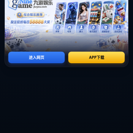
### **成功案例：從被質疑到獲得信任**
在特維斯上任時，明顯有不少人對這位剛轉型的菜鳥教練充滿懷疑。
然而，4場不敗的強勢開局，迅速扭轉了原本負面的輿論聲音。不僅是
球迷，甚至是一向以苛刻著稱的體育媒體也不得不承認，**特維斯是獨
立隊的「救火英雄」**。
媒體曾分析特維斯的執教優勢，他本人作為阿根廷足球的標誌性人
物，具備天生的領袖氣質與對比賽獨到的理解。此外，他一直強調與
球員的信任和支持，根據球員的性格與狀態給予最適合的戰術分配。
不少球員表示，「特維斯的到來消除了內部的不安。」這種**內部團結
的提升**，正是從失敗到勝利的重要關鍵。
---
### **結語：特維斯的挑戰仍未結束**
雖然4場連勝的光環令人振奮，但不能忘記這僅僅是特維斯改革成功的
起步。未來，他將面臨更多來自聯賽和杯賽的壓力。然而，可以確定
的是，這位新任主帥的到來，已經為獨立隊注入希望的火炬，並撰寫
了一段不可忽視的棒場故事。而球迷們也期待著，特維斯會帶領團隊
創造更多奇跡。
上一篇：
1994年世界杯决赛！.
下一篇：
恭喜你完成了儿时的梦想，赫拉德·马丁，23岁生日快