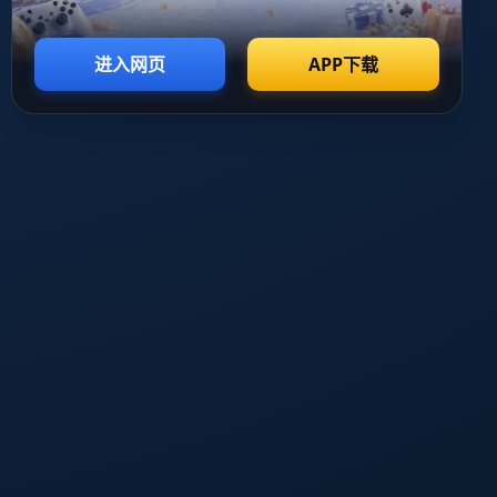
场上失去过关注度。随着年轻球员的崛起和足坛格局的持续变
这一消息激起了一片哗然，同时也让球迷们对皇马的未来充满
强的得分能力，成为了众多豪门球队争相追逐的对象。**