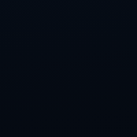
转会无疑会引发市场的连锁反应，他的经验和技巧将成为其他
了一段时间后，球队利用转会资金充实其他位置，长远看来依然
准备**。这种调整在历史上曾带来丰硕成果，不妨从长计
，这无疑都会使新赛季增添更多不确定性和看点。