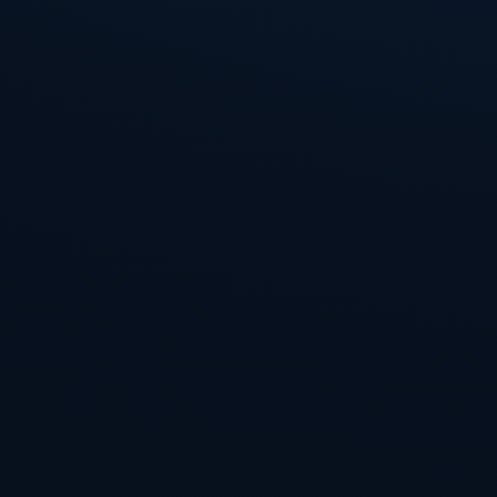
一旦哈兰德入驻伯纳乌，他将为皇马带来全新的攻击力和
的活力，并有望在西甲赛场上掀起新的热潮。