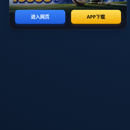
**曝皇马有意哈兰德 为此将在今夏出售本泽马**
近年来，欧洲足坛最引人注目的转会新闻无疑是关于球星的
化，未来的人员调动成为球迷热议的话题。最近，有消息称
期待和好奇。
### 哈兰德的吸引力
哈兰德，这位挪威神童，以其出色的进球能力和无与伦比的
皇马**之所以对哈兰德感兴趣，不仅仅是因为他的天赋，