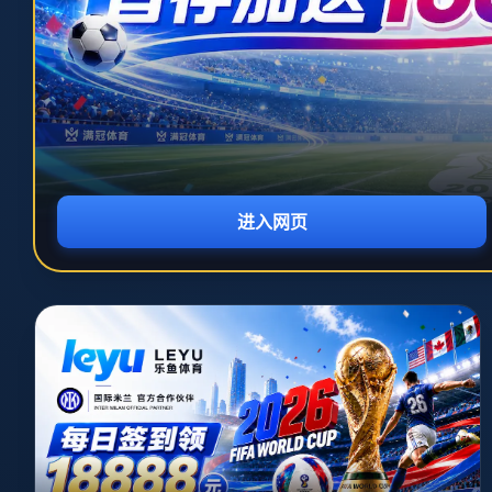
新闻中心
公司新闻
行业资讯