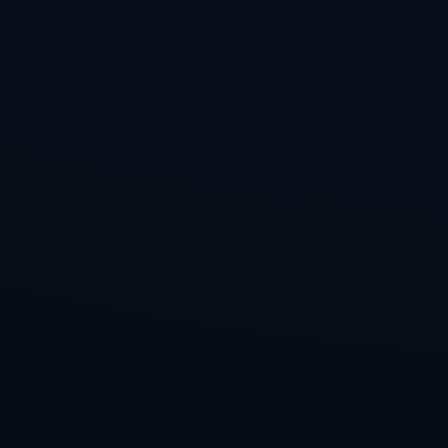
### 本泽马的价值与挑战
本泽马作为皇马头号前锋，多年来一直是球队的重要得分
马考虑在本泽马价值仍旧较高的时候出售他，以换取更多