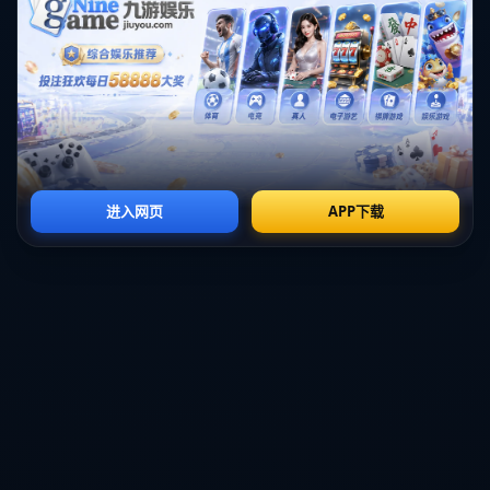
他们重新出发的一次重要信号。
### **现实案例分析：三巨头的成功模式是否会复刻？**
类似的“三巨头”组合，在NBA历史上并不罕见。勒布朗、韦德与波什的
热火三巨头曾引领了一个时代，而库里、杜兰特与汤普森的勇士则开
创了“死亡五小”体系。**如今，这支球队的三巨头模式似乎正逐渐找到
属于他们的独特配方。**
更令人欣喜的是，这并不仅仅是个人的旋风表演，而是一种长期团队
成熟度的展现。从战术执行的坚决程度到替补席球员的稳定出色发
挥，这样的体系如果能持续下去，将让其他球队感受到巨大的压力。