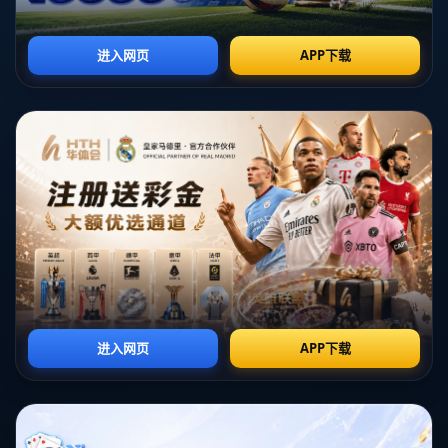
队体系攻防的再度平衡，更是整个更衣室士气的重大提振。
### **团队体系的复苏：胜利背后的“协调之术”**
一支球队的成功，往往需要个人能力和团队配合的双重支撑。从这场
比赛可以看出，教练组在战术布置上进行了有效调整。尤其是在三巨
头的同时登场时，**强点拉开空间、角色球员快速支援**等策略被贯彻
得淋漓尽致。比如，在一次关键突破得分中，东契奇吸引了三人包夹
后迅速传球至外线，而另一巨头则果断三分命中，直接击溃了对手的
防线。
这也向全联盟传递了一个信息：这支球队不仅依靠个人英雄主义，同
时也拥有团队协作的终极武器。整个赛季长路漫漫，这场比赛或许是