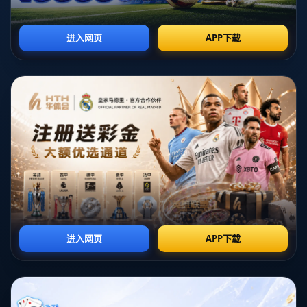
赛中也展现出良好的竞技状态。尽管在意甲的表现略有起伏，但他们
在淘汰赛中的不屈精神和战略调整能力常常让对手感到棘手。更重要
的是，罗马并非只有强大的进攻火力，他们的防线在关键时刻也能提
供稳定的保障。
**分析两队现状**，波尔图在过去的几场欧战中表现略显不稳，特别是
**面对速度型球队时**,他们的防线容易被打穿。此外，波尔图常用的4-
4-2阵型在面对罗马的高位逼抢时可能会显得捉襟见肘。反观罗马，他
们在加强中场控制方面做得较为出色，尤其是在战术灵活性方面，罗
马的调整能力值得关注。
值得一提的是，波尔图在主场的应变能力往往会成为比赛的关键。在
过去几场淘汰赛中，波尔图利用**主场优势**成功扭转局势的案例比比
皆是。相反，罗马虽然在客场作战，但他们在同级别比赛中的表现一
直不错。如何在波尔图的主场取得优势，对于罗马来说至关重要。