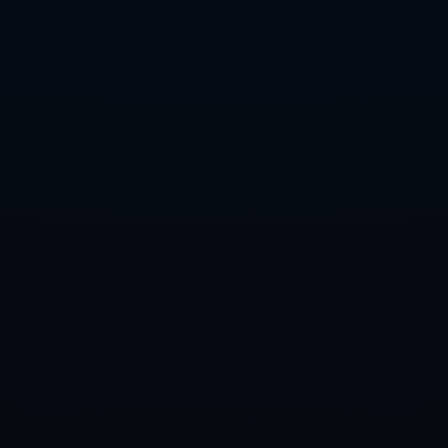
上一篇：
巴黎聖日耳曼回應女足球員雇兇打傷隊友 重點關註並強力
譴責.
下一篇：
不是球队老大一样成就传奇生涯，伊戈达拉完美诠释了这
一点.