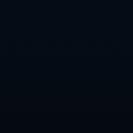
在为**中国足球的未来**铺路。通过努力和拼搏，相信在不远的将来，