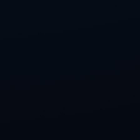
他们将在更大的赛场上继续为国争光。