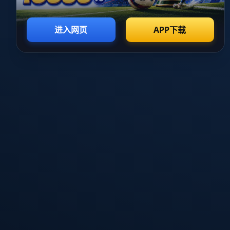
**U20国足将士：大胜不轻松，要继续赢球**
在最近的一场比赛中，中国U20国家足球队以一场大胜引
比赛结果的评价，更是一种对未来拼搏方向的信心宣言。