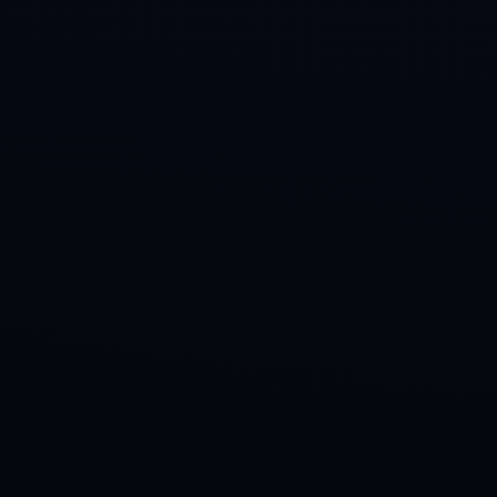
上一篇：
23／24賽季歐冠第1輪皇家馬德裏1-0柏林聯合 
下一篇：
[NBA]传奇巨星笑傲群星 库里当选最有价值球员
Copyright 2024
Betway必威体育-官方平台-体育投注与精彩赛事