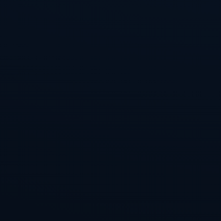
力和有效的跑位，正是依靠这些技术优势，他们才能在关键时
**心理素质的培养**
在高水平的竞技体育中，**心理素质**的培养同样不可
保持冷静与自信，以此化解场上的危机。这种心理素质的强
**案例分析：从逆境到胜利**
在之前的一次对阵中，中国U20国足一度处于劣势，比分
出队伍强大的**应变能力**和队员在逆境中保持积极心态
**持续训练与技术创新**
大胜带来的喜悦不应成为松懈的理由。**持续的训练和技
场上的**竞争力**。定期进行全方位的复盘，以识别比赛
**展望未来，继续拼搏**
此次大胜为中国U20国家足球队注入了一剂强心针，但“*
终把眼光放在未来的挑战之上**，努力实现更多的胜利。