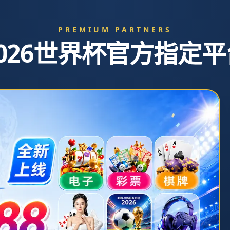
页
公司简介
产品中心
新闻中心