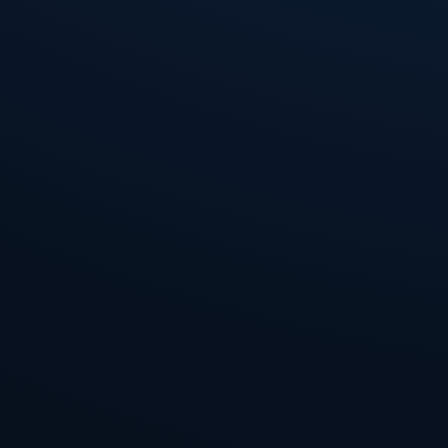
**战略部署是取胜关键**
中国U20国足的胜利并非偶然，而是经过缜密的战略部署和