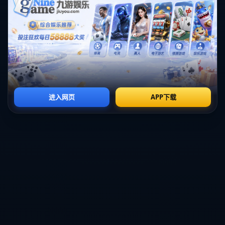
仅扭转了比赛，更让全场的观众为之疯狂。
**数据背后的故事**
詹姆斯的影响力不仅体现在直接得分上，更体现在他为队友创造的机
会。在分析他的赛季数据时，我们可以发现，詹姆斯在第四节的助攻
率和得分占比明显高于其他时间段。这显示了他在**高压情况下的冷静
**与智慧。2016年总决赛第七场，詹姆斯凭着一记关键的盖帽和随后
的三分，帮助骑士队夺得了队史首个总冠军。这便是他在关键时刻接
管比赛的重要性最好的印证。
**心理素质与比赛掌控**
詹姆斯之所以能够在关键时刻如此镇定自若，得益于他多年积累下来