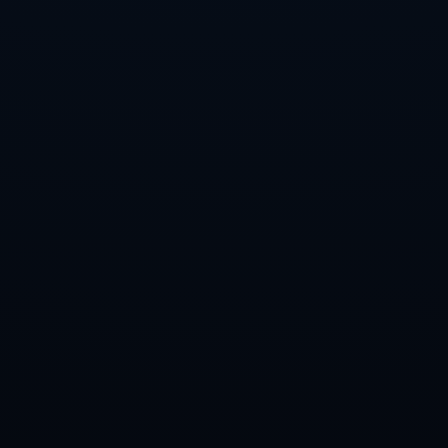
的心理素质。他熟知对手的优劣势，在高压情况下总能做出最优解。
许多对手都指出，詹姆斯的“**篮球智商**”使得整个球队在决胜时刻显
得游刃有余。这种“智商”并不是单纯的身体天赋，而是在多年比赛经验
中不断历练和成长的结果。
综上所述，勒布朗·詹姆斯之所以能够在赛场上成为神话，不仅仅是依
靠天赋和技巧，而是凭借其全方位的比赛掌控能力。在**关键时刻接管
比赛**，正是因为他深厚的心理素质、卓越的个人能力以及对团队的深
刻影响。对于热爱篮球的人而言，詹姆斯无疑是一位令人敬仰的赛场
巨星。
上一篇：
中超-成都蓉城VS武汉三镇：蓉城逼近巅峰全兴，三镇低
调重新起航.
下一篇：
众生相！中国男足0-1无缘世青赛：王钰栋失声大哭 刘诚
宇低头沉默.