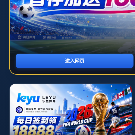
新闻中心
公司新闻
行业资讯