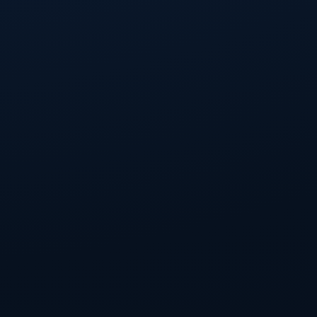
粒进球凸显了内马尔作为顶级球员的敏锐嗅觉和稳定输出。
。
防线**警钟，但皮球却遗憾地击中门柱弹出**。这一瞬间
全队新阵容的协作模式尚未完全磨合有关。
直捣巴黎后防薄弱环节，突破造成点球并将比分扳平，而随
患。值得关注的是，巴黎本赛季在面对积分榜中下游球队时
洞而败北。例如在2022年欧冠16强战中，巴黎对阵皇马
需引起主帅高度重视。