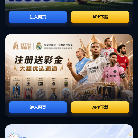
德班世乒赛是一个展示中国乒乓球队综合实力的绝佳舞台。在当今这
样一个竞争异常激烈的乒乓球时代，中国队依然能够保持其领军地
位，既是对多年发展策略的肯定，也是对未来更高目标的鼓舞。通过
系统化训练、丰富的比赛经验以及深厚的团队合作精神，中国队继续
书写了世界乒坛的传奇。
**中国乒乓球队的实力，再一次引起世界的赞叹和追随**, 德班世乒赛
的胜利也为未来的赛事树立了新的坐标，使人们更加期待中国队在国
际大赛中的精彩表现。
上一篇：
今天很铁！小贾巴里-史密斯15投4中&三分5中0 得到9分