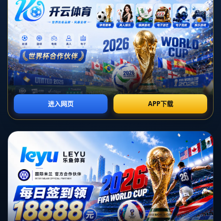
在全球瞩目的德班世乒赛上，中国乒乓球队再一次展现出强大的实力
和不容挑战的霸主地位。**中国队的男女单打选手共十人参赛，全部顺
利晋级，显现出不俗的竞技水平**。更为引人注目的是，在混双项目
上，中国队成功会师半决赛，再添佳绩。这一辉煌战果不仅是得益于
选手的个人能力，也是中国乒乓球长久以来的系统化训练和战略布局
的体现。
在本次德班世乒赛中，中国男女单打的卓越表现让世界看到了**中国乒
乓球发展体系的深厚底蕴**。中国队向来以扎实的基本功和高超的战术
变换能力闻名世界。这一优势在本届比赛中再一次被充分地展现：从
第一场比赛开始，每一位中国选手都表现出了极强的控局能力和心理
素质，无论对手如何强劲，他们总能稳住心态，冷静应对。这种心态
的培养不是一朝一夕之功，而是长期系统训练和经验积累的结果。
值得注意的是，中国队能够在**混双项目**中双双晋级四强，展现了他
们在双打配合和应变能力上的进一步提升。混双不同于单打，要求选
手之间有更为默契的配合和对彼此打法的深刻理解。中国队能够在这
个项目上占据主动地位，正是因为在人员选拔和搭档安排上进行了深
思熟虑的考量。举例来说，**许昕和刘诗雯**这对老搭档凭借丰富的实
战经验和优异的场上应变能力，成为中国队混双项目的致胜法宝。
在中国乒乓球队的成功背后，不仅仅是选手个人的努力，还有整个团
队在策略制定上的智慧。跨国教练组的引入，使得中国队在技战术风
格上更加多元化，他们在分析国际潮流与自身特点后，创新出更为稳
固的战术体系。