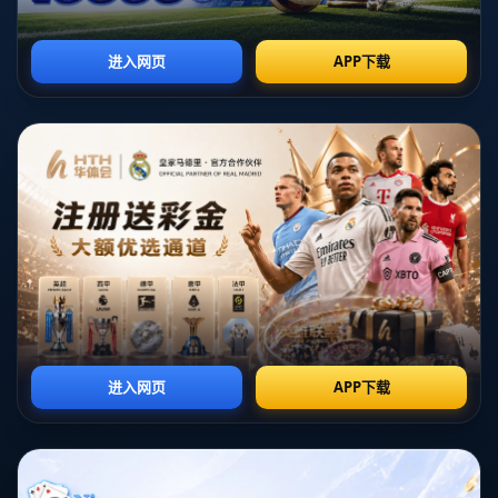
2009年夏天，葡萄牙超级巨星C罗以当时创纪录的转会费从英格兰曼
联转会到皇家马德里。他的到来立刻在伯纳乌球场掀起了一股狂热的
浪潮。C罗在皇马的首个赛季表现堪称完美，他在各项赛事中出场35
次，攻入33粒进球。这个成绩让他迅速成为马德里球迷心中的英雄。
这不仅仅是简单的数字，更重要的是C罗为球队在进攻端带来的新变
化。他总是能在关键时刻挺身而出，用精准的射门和**出色的身体素质
**帮助球队赢得比赛。C罗的首个赛季无疑是令人难以忘怀的一段旅
程，为他的后续皇马生涯奠定了坚实的基础。
**姆巴佩：年轻时代的冠军之路**
相比于C罗，法国天才姆巴佩在加入巴黎圣日耳曼后的表现同样令人刮
目相看。在当前赛季，他已经为球队打入28粒进球，并且夺得了两座
冠军奖杯。这不仅彰显了姆巴佩的进球能力，也证明了他在球队中承