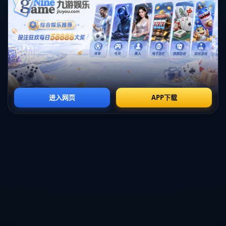
担的重要角色。
值得注意的是，姆巴佩不仅是一名纯粹的射手，他的速度和技术令对
手望而生畏。更重要的是，他在场上的自信和领袖气质进一步提升了
球队的整体表现。尽管巴黎圣日耳曼的赛季还未结束，但姆巴佩已经
用**卓越的表现赢得了无数球迷的心**。