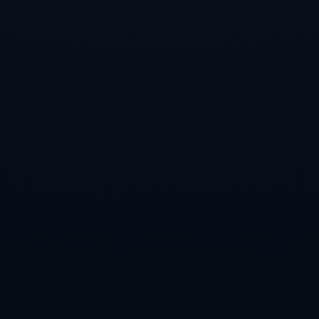
**对比分析：不同时代下的同台竞技**