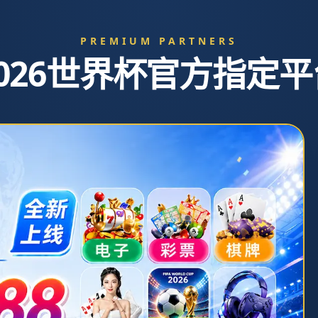
页
公司简介
产品中心
新闻中心