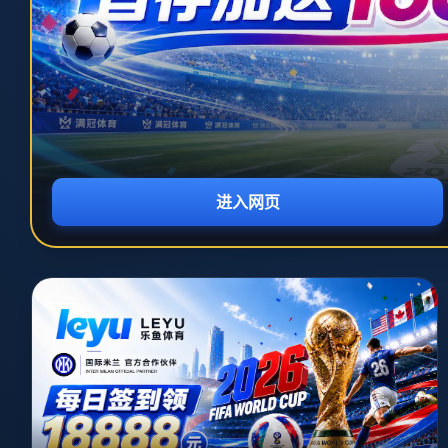
新闻中心
公司新闻
行业资讯