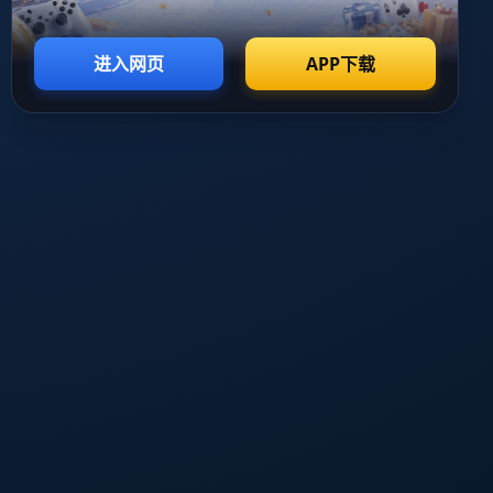
多位传奇教练初露锋芒，展开了一场激烈的较量。究竟谁将接