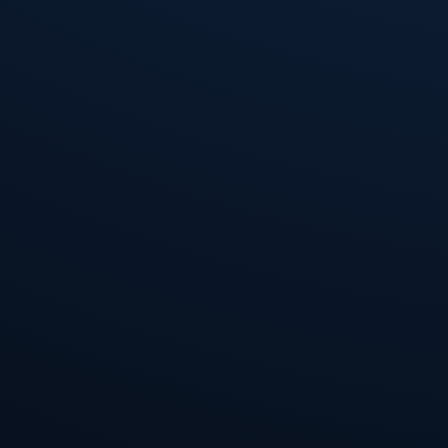
### 拜仁帅位的重要性：为何传奇们争相逐鹿？
拜仁慕尼黑长期以来是**欧洲足坛顶级俱乐部**的代表