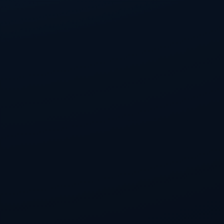
赛场发挥出色的全新面孔。这是一场充满悬念的竞逐，也标
刻印象。尤其是他的**控球与高压战术**，为拜仁的现有
他能执掌拜仁，将会为球队注入更鲜明的进攻理念以及铁血