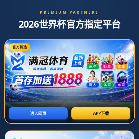
新闻中心
分类>>
季孟年認為廣東在決賽階段缺乏小外援主導比賽 遼寧依賴的
人更為可靠.
2026-07-04T09:34:34+08:00
返回列表