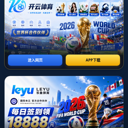
在足球世界里，赛场上的一场平局有时会带来担心与不安，尤其当你
正在备战重要比赛时。然而，**盧卡斯如是说：不會因這場平局而對與
皇社的歐冠比賽擔憂！** 他对此充满信心，为我们展现了一个冷静而
富有战略眼光的足球战术大师形象。本文将详细解析为何盧卡斯对接
下来的欧冠比赛游刃有余，并从中发现这些看似平淡的言语背后的深
刻意义。
**一、盧卡斯的战略眼光**
盧卡斯（Lucas）的发言给人留下深刻的印象，因为他展现了在足球比
赛中冷静分析的能力。他认为，一场平局并不意味着糟糕的表现，而
是为球队提供重新审视自己、改善战术的机会。**“平局并不可怕，关
键在于我们从中学到了什么。”** 这句话充分体现了他的战略眼光，以
及他对未来比赛的积极展望。
这种冷静和信心不仅来源于他的经验，也源自对皇社的深入研究。皇
社作为一支经验丰富的欧冠球队，其战术变化多端，球员技术精湛。
然而，盧卡斯始终关注球队的长远发展，认为只要保持稳定发挥，并
有针对性地调整策略，便能在欧冠的舞台上取得佳绩。
**二、当前球队状态分析**