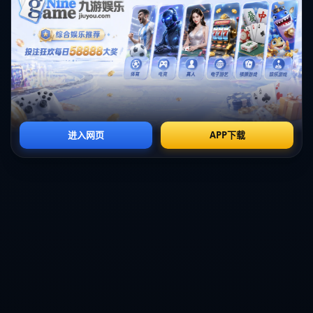
CS:GO的赛场上书写属于他的辉煌篇章。
上一篇：
记者谈深圳开局两连客：U20亚洲杯在深举行 另外深体改
造在收尾中.
下一篇：
庫伊特：本賽季範迪克傷後表現達預期 赫拉芬貝赫是中場
全能球員.