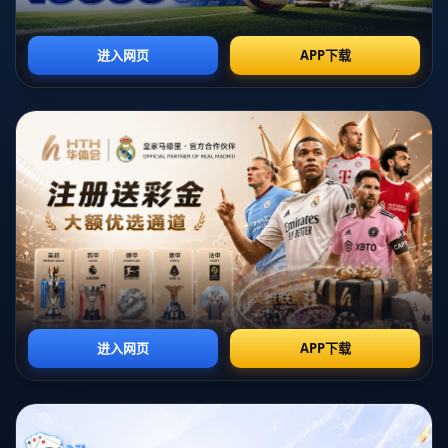
### 姆巴佩的困境：续约还是转会？
姆巴佩当前与巴黎圣日耳曼（大巴黎）的合同将于2024年夏天到期。
然而，截至目前，这位法国天才始终对续约保持观望态度，甚至表示
更倾向于执行合同到期后自由离队。如果这种情况发生，俱乐部将无
法从姆巴佩的转会中获得任何经济收益，这对于财务重视度极高的欧
洲豪门来说无疑是巨大损失。