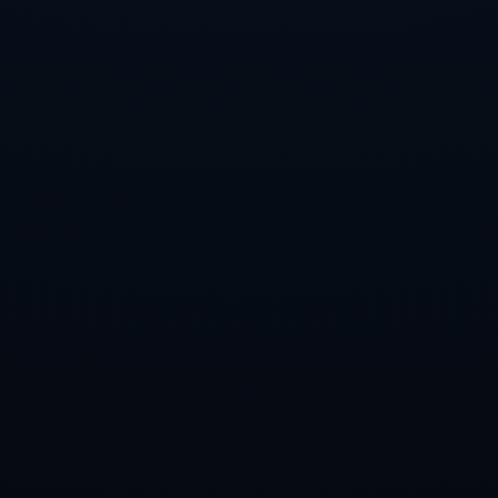
### **交易价值背后的经济考量**
6000万英镑的交易价值，对于任何球队来说绝对都是一笔不小的投
入。但对于财力雄厚的利物浦而言，这笔投资是值得的。首先，霍尔
的年龄优势明显，他正处于职业生涯的黄金时期，续约后能为球队至
少贡献数个赛季的高水平表现。其次，通过这样的大手笔引援，利物
浦也向外界展示了他们志在必得的决心，无论是在**英超**还是欧冠，
他们都将全力争胜。
### **霍尔的实际案例分析**
在纽卡斯尔联的比赛中，霍尔曾多次帮助球队在关键时刻逆袭。例如
在本赛季初的一场与曼联的激烈对决中，霍尔在补时阶段突入禁区，
以一记不拖泥带水的射门帮助纽卡斯尔联取得胜利。这样的表现无疑
展示了他在高压力下的执行力和决断力，这也是利物浦所渴望的品
质。
### **总结**
利物浦有意签下前切尔西球星霍尔，这一计划已引发广泛关注。6000
万英镑的交易价值虽然高昂，但若能成功签约，霍尔将会为利物浦的
进攻线增添新的生力军，帮助球队在新赛季里更上一层楼。**利物浦欲
签下前切尔西球星霍尔**的消息无疑为球迷们提供了新的期待与热议话
题。
上一篇：
36球超越本特克，马特塔独占水晶宫队史英超射手榜第二.