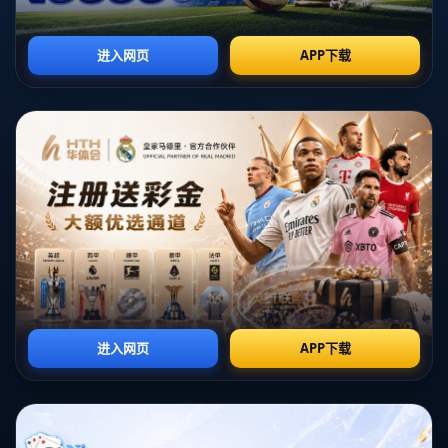
霍尔曾经在切尔西效力，虽然并未成为球队绝对核心，但他凭借自己
的努力和天赋，逐渐赢得了球迷的认可。后来，霍尔转会至纽卡斯尔
联，不仅展现出极高的进攻能力，更在关键比赛中多次扮演决定性角
色。**“霍尔在纽卡斯尔联的表现证明了他的价值，”**一位体育评论员
说道，“他的速度、控球技术以及门前的终结能力，都是令对手头疼的
问题。”