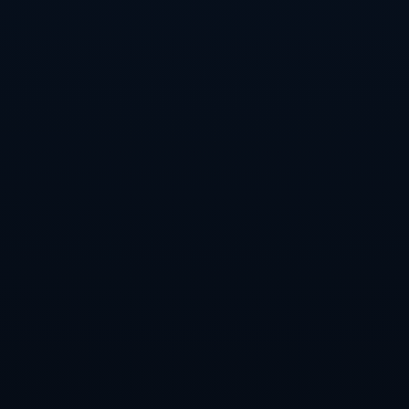
**切尔西可能会更多依赖控球战术**，利用中场的控制力逐渐渗透布莱
他不仅仅是防线的屏障，更是反攻发起的潜在一环。
打入关键进球，这显示了他们抓住对手后防漏洞的能力。而切尔西在处理
，预测此役切尔西更有可能全取三分。然而，足球比赛的魅力在于其不可预
观测切尔西新门将表现的绝佳机会。在菲利普-约恩森的稳固把守下，切