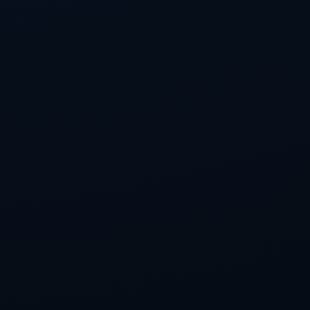
顿的防线。而布莱顿将可能采取高强度压迫，试图打乱切尔西
类似反击时，依赖门将的表现往往能化险为夷，尤其是约恩
测性，布莱顿作为主队，希望利用这一优势给切尔西制造困
尔西将以更为自信的姿态面对布莱顿的挑战。