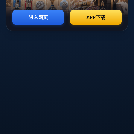
VS切尔西预测分析：切尔西主帅确认：菲利普-约恩森是球队目
2026-07-04T09:34:34+08:00
返回列表
变化**
引起了广泛关注。随着切尔西主帅确认菲利普-约恩森成为球队目前的一门
。门将通常被视为球队防线的最后一道防线，对比赛结果有着决定性的影响。
的能力，切尔西的后防线预计会更加稳定，这为球队在对阵布莱顿时带来
在高压下的冷静处理和出色的扑救能力为球队赢得了多场关键比赛。**在切
他的关键原因之一。
西华丽，但在主场的比赛中常常能制造惊喜。面对菲利普-约恩森的镇守，
布莱顿必须发挥出色才能在主场有所斩获。