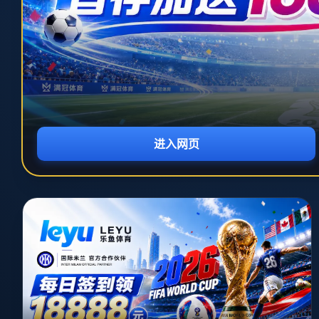
新闻中心
公司新闻
行业资讯