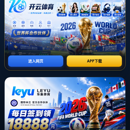
近年来，中国足球逐渐将目光投向了年轻一代，而广州队则在这方面
表现尤为突出。这支充满活力的球队通过培养青年才俊，打造出了一
支潜力无限的**青年军**。他们如同“后浪”般汹涌而来，展现出令人瞩
目的实力和潜力，成为中国足球未来的希望。
*广州队的青训体系*一直被誉为国内的一大亮点。他们以现代化的管理
和科学的训练方法，致力于培养全方位发展的人才。广州队不仅注重
球技的提升，更强调球员在心理、战术意识等多方面的全面发展。这
种全新的培养模式，让年轻的球员能够在高水平的比赛中迅速成长，
为球队的未来储备了丰富的人才资源。
例如，**广州队的张伟**就是这个青训体系的优秀代表。从青年队逐步
晋升至一线队的他，以其出色的控球技术和敏锐的比赛意识赢得了教
练和球迷的肯定。张伟的成功故事不仅激励了更多青年球员，也为广
州队的青训工作提供了鲜活的案例。
在近年来的比赛中，广州队的青年球员已经开始在中超赛场上崭露头
角。他们以敢打敢拼的精神，成为比赛中不可忽视的力量。尽管年
轻，但他们凭借速度、激情和创新，在比赛中常常打出惊艳的表现，
让人们对他们的未来充满期待。
此外，广州队还积极参与国际交流和比赛，为年轻球员提供更多与**国
际球星**同场竞技的机会。通过这样的历练，青年球员不仅积累了宝贵
的比赛经验，还提升了自身的技术水准和心态，这为他们日后成为顶
级球员铺平了道路。