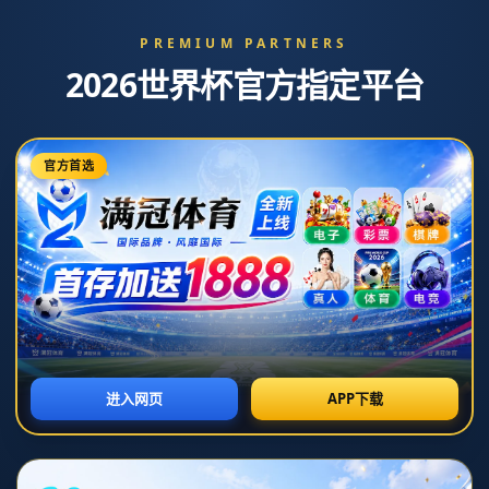
新闻中心
分类>>
后浪汹涌，广州队青年军未来可期.
2026-07-04T09:34:34+08:00
返回列表
**后浪汹涌，广州队青年军未来可期**