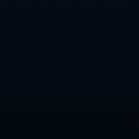
上一篇：
国米官方：索默已成功接受右手拇指复位与内固定手术.
下一篇：
颜骏凌：当队长责任感更大了 相信球队每场比赛会越来越
好.