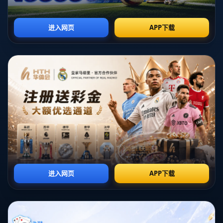
**埃斯波西托的进入替补席**是此次调整中备受关注的一环。这位备受
期待的年轻前锋，在过往赛事中凭借其灵活的跑位和精准的射门，为
澳大利亚U20取得佳绩立下了汗马功劳。尽管在本场比赛中他未能首
发，但这并不意味着他的表现和潜力受到质疑，反而是为了保护其在
关键战役中的发挥。
从战术的角度来看，让埃斯波西托轮休更是出于长远考虑。**明星球员
如果在相对无关紧要的比赛中过度消耗体力或遭遇伤病，将可能影响
更重要阶段的比赛表现。**此外，替补席上的位置同样为他提供了观察
比赛节奏的机会，从另一个视角分析对手，为未来做更深入的战术调
整。
另一边，参与这场轮换的其他年轻球员也得来了宝贵的展示机会。**竞
争激烈的U20赛场，替补们需要抓住每一次登场证明实力的机会，展现
自己的进步。**例如中场新星汤姆·杰克曼首次获得首发，他依靠扎实