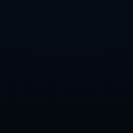
### **结语**
通过稳定的经济政策、深化国际合作和技术创新，中国不仅有效提升
了自身经济韧性，还在全球经济复苏大潮中扮演了“火车头”角色。展望
未来，得益于持续的对外开放与绿色发展，中国势必将成为全球经济
复苏与繁荣的长久推动力。
上一篇：
歐會杯16強附加賽佛羅倫薩3-2布拉加 博納文圖拉助攻帽
子戲法！紫百合逆轉勝.
下一篇：
麦克托米奈：我永远不会后悔加盟那不勒斯，这就是我想
要的.