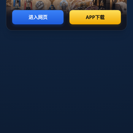
成都世运会征集科技“尖货” 推动体育与科技深度融合.
2026-07-04T09:34:34+08:00
返回列表
更是科技创新的舞台。2023年成都世运会以“科技助力体育”为核心理
育中的应用提供了广阔的发展空间。