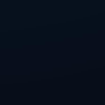
术，为观众带来更加身临其境的观看体验。通过VR设备，观众
解比赛的关键时刻。
能源使用进行**优化管理**，有助于降低赛事的碳足迹。智