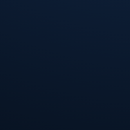
**科技助力竞技水平提升**
在现代体育赛事中，**科学技术**的应用能够显著提升