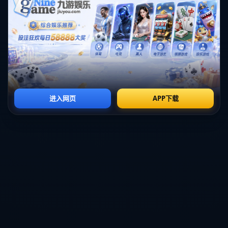
贾斯特·斯佩因的辞职不仅是他个人的转折点，更是荷兰足协管理层的
一次重大调整。继任者无疑将面对一系列挑战：如何继续推进斯佩因
留下的改革，保持甚至提升荷兰在国际舞台的竞争力，以及如何应对
全球足球界的变化。这些问题无疑将成为下一任主席必须面对的考
验。
就连媒体也纷纷猜测斯佩因的继任者可能是谁，以及他将如何延续前
主席的**战略遗产**。有人认为，由于斯佩因的制度改革未完全落实，
新任命的领导者有机会**在其基础上施展拳脚，引领荷兰足球走向新高
峰**。
**职业健康问题的警示**
斯佩因的决定不仅仅是因个体的健康考量，也为更多的职场人士敲响
了警钟。随着现代社会节奏的不断加快，职业健康问题成为了更多企
业及职场人士关注的焦点，如何在工作与生活之间找到最佳平衡点，
成为刻不容缓的挑战。