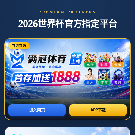
新闻中心
分类>>
荷蘭足協主席賈斯特·斯佩因健康原因宣布辭職.
2026-07-04T09:34:34+08:00
返回列表
**荷兰足协主席贾斯特·斯佩因因健康原因宣布辞职的背后**