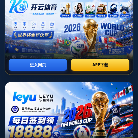
在竞技体育世界里，换届与变动时常令人屏息。近日，一则消息震惊
了整个足球界——**荷兰足协主席贾斯特·斯佩因因健康原因宣布辞职
**。这位引领荷兰足球前进的重要人物，其辞职不仅涉及他的个人健
康，同时也对荷兰足球未来的发展方向产生了重要影响。
**促使变革的领导者**
自担任荷兰足协主席以来，贾斯特·斯佩因以其卓越的领导才能和清晰
的足球战略赢得了广泛赞誉。在他领导下，荷兰国家队不仅在国际赛
场上屡获佳绩，而且荷兰国内足球氛围也得到了显著改善。**他不仅关
注竞技成绩，更注重足球文化的传播与青少年的培养**，为荷兰足球的
长远发展打下了坚实的基础。