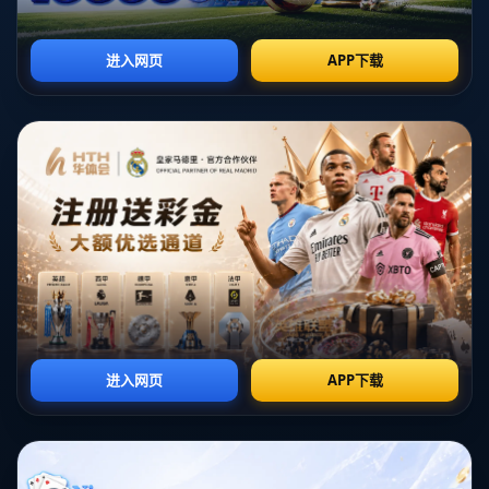
**健康问题背后的压力**
然而，在成就与光环背后，是无数个日夜的辛勤工作，超负荷的工作
让这位热爱足球的主席不得不面对健康问题的挑战。据报道，长期的
高压工作严重影响了他的身体状况，以至于*m他在与家人和医生商量
后，做出了这一艰难的决定*。他的辞职引发了业内人士对职业经理人
在面对巨大压力时应如何保持身心健康的广泛讨论。
**继任者的挑战与机遇**