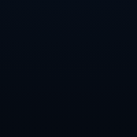
**总之，荷兰足协主席的更替是全球足球管理领域内一次引人注目的重
大事件。贾斯特·斯佩因因健康原因辞职**，不仅标志着他个人职业生
涯的一次重要转折，也为荷兰足球的未来发展带来了新的机遇和挑
战。在这一转折点上，荷兰足协需要冷静分析，选择合适的继任者，
以确保国家足球运动的持续辉煌。
上一篇：
一觉醒来，中国金花绽放！00后开门红，冲正赛迎利好，
会师袁悦？.