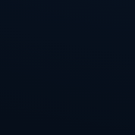
**亚冬会冰壶赛事的独特魅力**
冰壶作为一项强调策略与技巧的运动，其魅力在于团队合
力，大家都在这一赛场上追求卓越，竞争激烈。*特别是中
**冰壶女队的战略分析与比赛展望**
为了在亚冬会中争取更好成绩，中国冰壶女队制订了详细
稳定的发挥，取得了不俗的成绩。这次的亚冬会，她们将继
**竞争对手与挑战**