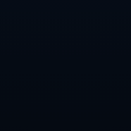
人期待的赛事。*无论是对阵经验丰富的传统强队，还是应对新兴的冰壶力