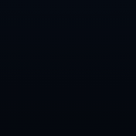
甲！.
身份参赛.
，尽在掌握
All Rights by
必威体育在线登录