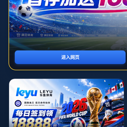
新闻中心
公司新闻
行业资讯