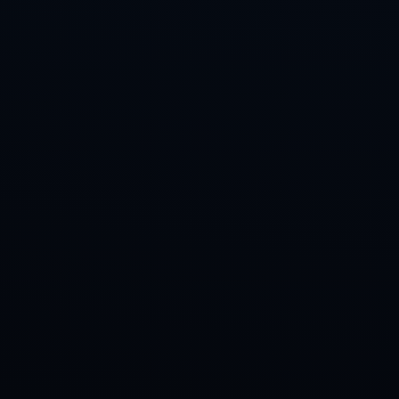
上一篇：
英超歷史出場紀錄！米爾納610場超蘭帕德登三
下一篇：
世界男排联赛总决赛落户宁波 中国男排以东道主
Copyright 2024
Betway必威体育-官方平台-体育投注与精彩赛事