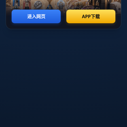
[亚冬会]冰壶四人项目即将开赛 中国冰壶女队首次上冰.
2026-07-04T09:34:34+08:00
返回列表
*