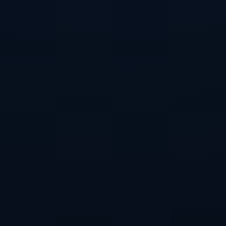
作、精准的投掷以及对场地的细致判断。在亚冬会的舞台上，这些元素将得
国冰壶女队，初次登场即面临多方考验，其表现备受瞩目。
的战略计划。她们不仅在技术上不断精进，也在心理素质和团队协作上进
续发挥自身优势，运用**灵活的战术规划和细致的策略**，迎接各种可能