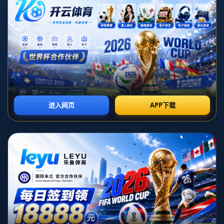
如火如荼的比赛中，球星间的合作和对抗更是令人瞩目。在这场关于
[**NBA**]的比赛中，**哈登吊球篮下**，紧接着塔图姆**双手灌筐**，为
球队最终赢得比赛奠定了胜局。这不仅是一次扣人心弦的对决，更是
团队合作和个人能力的完美展现。
**战术的完美实施**
在现代篮球中，战术执行的精确程度直接影响比赛的走向。在这场比
赛里，哈登的吊球战略为塔图姆创造了有利进攻的机会。当比赛进入
最后的关键时刻，哈登通过一次犀利的突破，迅速吸引了对手的防守
注意力。就在防守球员试图封堵他的时候，哈登巧妙地将球吊向篮
下。这个精准的的传球，不仅展现了他卓越的球场视野和冷静的判断