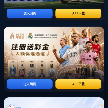
力，更为塔图姆接下来的致命一击做好了铺垫。