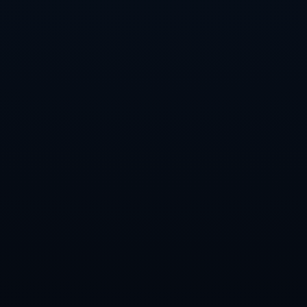
分球，成为了那场比赛的决定因素。这正如哈登和塔图姆的默契配合
一样，个人的出色表现与团队的整体协调决定了比赛的走向。
综上所述，**哈登**在比赛中的精妙传球和**塔图姆**的强势灌篮为球队
赢得了胜利，同时也生动诠释了篮球比赛中团队合作与个人能力的重
要性。这一经典瞬间不仅展现了两位球星的个人实力，更是篮球魅力
的完美体现。
上一篇：
西甲第21輪皇家馬德裏1-2萊萬特 米利唐染紅阿森西奧破
門難救主.